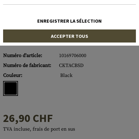
ENREGISTRER LA SÉLECTION
ACCEPTER TOUS
Numéro d'article:
10169706000
Numéro de fabricant:
CKTACBSD
Couleur:
Black
26,90 CHF
TVA incluse, frais de port en sus