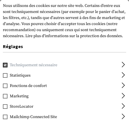
Nous utilisons des cookies sur notre site web. Certains d'entre eux
sont techniquement nécessaires (par exemple pour le panier d'achat,
les filtres, etc.), tandis que d'autres servent à des fins de marketing et
d'analyse. Vous pouvez choisir d'accepter tous les cookies (notre
recommandation) ou uniquement ceux qui sont techniquement
nécessaires.
Lire plus d'informations sur la protection des données.
Réglages
Accueil
Equipment
Couteaux
Folding Knives
Special 
Techniquement nécessaire
Smith & Wesson
Special Tactical
Statistiques
CKTACBS Serrated
Fonctions de confort
Folder
Marketing
StoreLocator
Mailchimp Connected Site