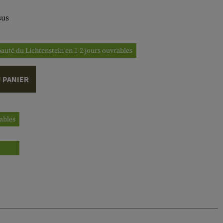
sus
ipauté du Lichtenstein en 1-2 jours ouvrables
 PANIER
rables