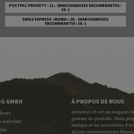
POSTPAC PRIORITY : 11.- (MARCHANDISES ENCOMBRANTES :
30.-)
SWISS EXPRESS «MOND»: 20.- (MARCHANDISES
ENCOMBRANTES: 38.-)
NG GMBH
À PROPOS DE NOUS
armamat.ch est un magasin mili
deurs
gamme de produits. Nous propo
 autorités
tactique et les accessoires d'
les
qu'aux consommateurs finaux. L