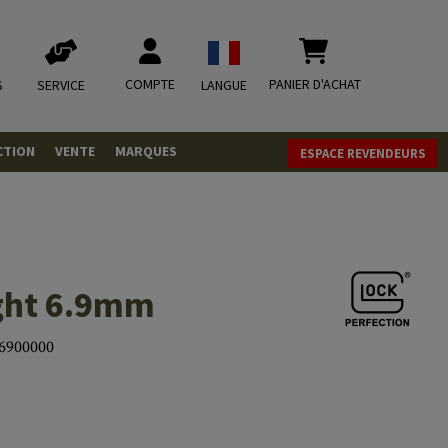
COMPTE
PANIER D'ACHAT
S
SERVICE
LANGUE
CTION
VENTE
MARQUES
ESPACE REVENDEURS
OLETS
LVERS
ques
LS
ight 6.9mm
ITIONS
6900000
mbat
tateurs CO2
RGEURS
ELLANEOUS