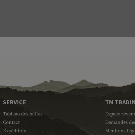
SERVICE
TM TRADI
Tableau des tailles
Espace reven
Contact
Demandes des
Expédition
Mentions léga