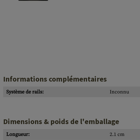
Case Deflectors
Cleaning Kits
Fûts
Gasblock
Accessoires
Informations complémentaires
Système de rails:
Inconnu
Dimensions & poids de l'emballage
Longueur:
2.1 cm