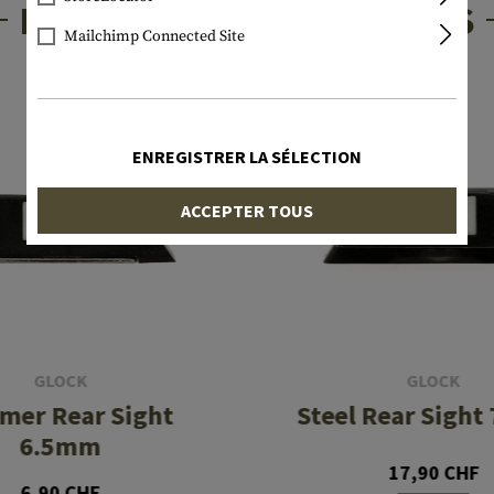
PRODUITS INTÉRESSANTS
Mailchimp Connected Site
ENREGISTRER LA SÉLECTION
ACCEPTER TOUS
GLOCK
GLOCK
mer Rear Sight
Steel Rear Sigh
6.5mm
17,90 CHF
6,90 CHF