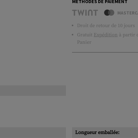
MÉTHODES DE PAIEMENT
MASTERC
Droit de retour de 10 jours
Gratuit
Expédition
à partir
Panier
Longueur emballée: