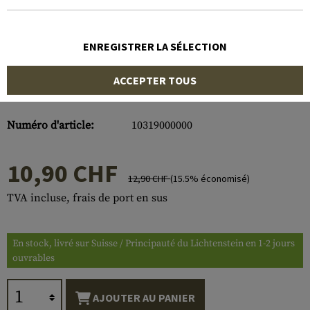
ENREGISTRER LA SÉLECTION
ACCEPTER TOUS
Numéro d'article:
10319000000
10,90 CHF
12,90 CHF
(15.5% économisé)
TVA incluse, frais de port en sus
En stock, livré sur Suisse / Principauté du Lichtenstein en 1-2 jours
ouvrables
AJOUTER AU PANIER