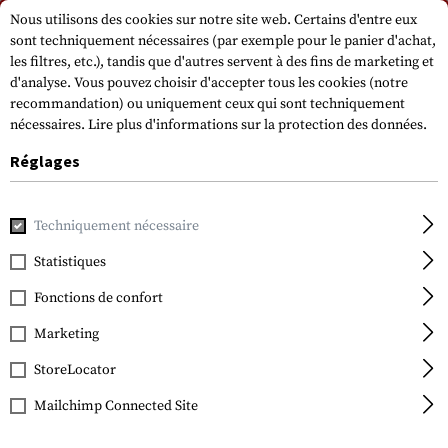
Veuillez noter que les délais de livraison peuvent varier en raison d'un jour
Nous utilisons des cookies sur notre site web. Certains d'entre eux
férié sur 15.08.2026.
sont techniquement nécessaires (par exemple pour le panier d'achat,
les filtres, etc.), tandis que d'autres servent à des fins de marketing et
d'analyse. Vous pouvez choisir d'accepter tous les cookies (notre
recommandation) ou uniquement ceux qui sont techniquement
nécessaires.
Lire plus d'informations sur la protection des données.
Réglages
Accueil
Terrain et survie
Eclairage
Supports et accessoir
Techniquement nécessaire
Statistiques
Fenix
TK-Series Camping
Fonctions de confort
Lamp Shade
Marketing
StoreLocator
Mailchimp Connected Site