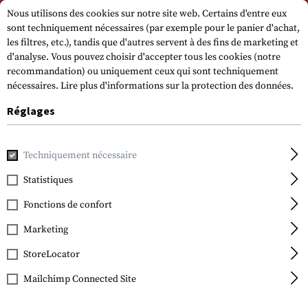
Veuillez noter que les délais de livraison peuvent varier en raison d'un jour
Nous utilisons des cookies sur notre site web. Certains d'entre eux
férié sur 15.08.2026.
sont techniquement nécessaires (par exemple pour le panier d'achat,
les filtres, etc.), tandis que d'autres servent à des fins de marketing et
d'analyse. Vous pouvez choisir d'accepter tous les cookies (notre
recommandation) ou uniquement ceux qui sont techniquement
nécessaires.
Lire plus d'informations sur la protection des données.
Réglages
Accueil
Terrain et survie
Eclairage
Lampes - Torches
Techniquement nécessaire
Statistiques
Fenix
TK45 XP-G R5
Fonctions de confort
Marketing
StoreLocator
Mailchimp Connected Site