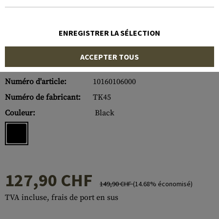
ENREGISTRER LA SÉLECTION
ACCEPTER TOUS
Numéro d'article:
10160106000
Numéro de fabricant:
TK45
Couleur:
Black
127,90 CHF
149,90 CHF
(14.68% économisé)
TVA incluse, frais de port en sus