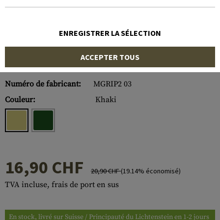
ENREGISTRER LA SÉLECTION
ACCEPTER TOUS
Numéro d'article:
10313530200
Numéro de fabricant:
MGRIP2 03
Couleur:
Khaki
16,90 CHF
20,90 CHF
(19.14% économisé)
TVA incluse, frais de port en sus
En stock, livré sur Suisse / Principauté du Lichtenstein en 1-2 jours