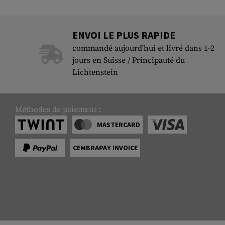
Case Deflectors
Cleaning Kits
ENVOI LE PLUS RAPIDE
Fûts
commandé aujourd'hui et livré dans 1-2
Gasblock
jours en Suisse / Principauté du
Lichtenstein
Accessoires
Méthodes de paiement :
MASTERCARD
CEMBRAPAY INVOICE