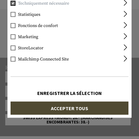
Techniquement nécessaire
Statistiques
11193 ARTICLE EN STOCK
Fonctions de confort
Tous les articles en stock sont
Marketing
effectivement disponibles chez nous !
StoreLocator
Mailchimp Connected Site
Expédition :
POSTPAC ECONOMY : 9.- (MARCHANDISES ENCOMBRANTES :
28.-)
ENLÈVEMENT PAR LE CLIENT
ENREGISTRER LA SÉLECTION
POSTPAC PRIORITY : 11.- (MARCHANDISES ENCOMBRANTES :
30.-)
ACCEPTER TOUS
SWISS EXPRESS «MOND»: 20.- (MARCHANDISES
ENCOMBRANTES: 38.-)