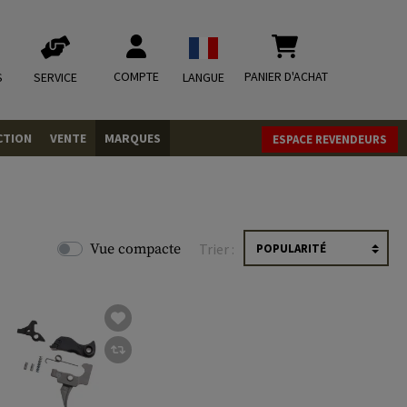
COMPTE
PANIER D'ACHAT
S
SERVICE
LANGUE
CTION
VENTE
MARQUES
ESPACE REVENDEURS
OLETS
LVERS
ques
LS
Vue compacte
Trier :
ITIONS
mbat
tateurs CO2
RGEURS
ELLANEOUS