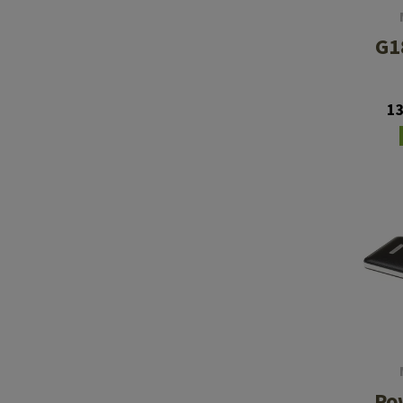
G1
1
Po