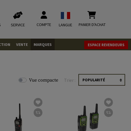
COMPTE
PANIER D'ACHAT
S
SERVICE
LANGUE
CTION
VENTE
MARQUES
ESPACE REVENDEURS
OLETS
LVERS
ques
LS
Vue compacte
Trier :
ITIONS
mbat
tateurs CO2
RGEURS
ELLANEOUS