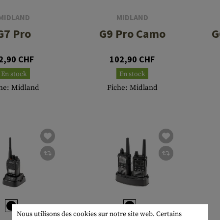
MIDLAND
MIDLAND
G7 Pro
G9 Pro Camo
G
2,90 CHF
102,90 CHF
En stock
En stock
he: Midland
Fiche: Midland
Nous utilisons des cookies sur notre site web. Certains