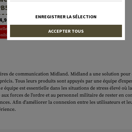
PB5000
000mAh
ENREGISTRER LA SÉLECTION
4,90 CHF
uellement non
ACCEPTER TOUS
nible en stock
ires de communication Midland. Midland a une solution pour cha
écis. Tous leurs produits sont appuyés par une équipe d'experts
quipe est essentielle dans les situations de stress élevé où la
aux forces de l'ordre et au personnel militaire de rester en con
ces. Afin d'améliorer la connexion entre les utilisateurs et l
périence.