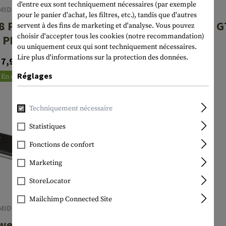
d'entre eux sont techniquement nécessaires (par exemple
MIDLAND
MIDLAND
pour le panier d'achat, les filtres, etc.), tandis que d'autres
8 Pro NC
XT70 Pro PMR
G
servent à des fins de marketing et d'analyse. Vous pouvez
choisir d'accepter tous les cookies (notre recommandation)
PMR
ou uniquement ceux qui sont techniquement nécessaires.
121,90 CHF
Lire plus d'informations sur la protection des données.
37,90 CHF
En stock
Réglages
En stock
Techniquement nécessaire
Statistiques
Fonctions de confort
Marketing
StoreLocator
Mailchimp Connected Site
MIDLAND
werbank