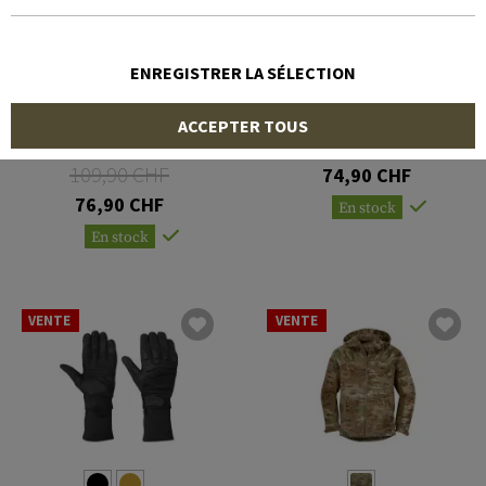
ENREGISTRER LA SÉLECTION
OUTDOOR RESEARCH
OUTDOOR RESEARCH
ACCEPTER TOUS
Convoy Sensor Gloves
Coldshot Gloves
109,90 CHF
74,90 CHF
76,90 CHF
En stock
En stock
VENTE
VENTE