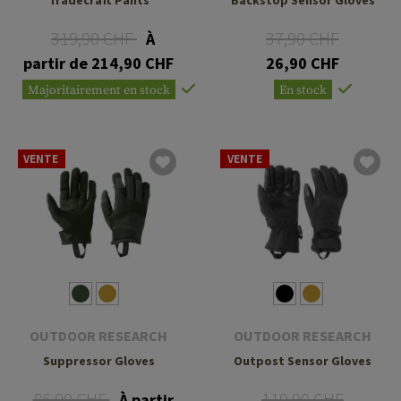
Tradecraft Pants
Backstop Sensor Gloves
319,90 CHF
37,90 CHF
À
partir de 214,90 CHF
26,90 CHF
Majoritairement en stock
En stock
VENTE
VENTE
OUTDOOR RESEARCH
OUTDOOR RESEARCH
Suppressor Gloves
Outpost Sensor Gloves
86,90 CHF
119,90 CHF
À partir