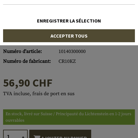
ENREGISTRER LA SÉLECTION
ACCEPTER TOUS
Numéro d'article:
10140300000
Numéro de fabricant:
CR10KZ
56,90 CHF
TVA incluse, frais de port en sus
En stock, livré sur Suisse / Principauté du Lichtenstein en 1-2 jours
ouvrables