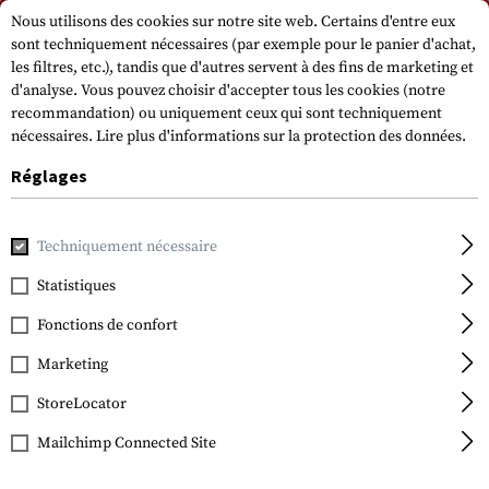
Veuillez noter que les délais de livraison peuvent varier en raison d'un jour
Nous utilisons des cookies sur notre site web. Certains d'entre eux
férié sur 15.08.2026.
sont techniquement nécessaires (par exemple pour le panier d'achat,
les filtres, etc.), tandis que d'autres servent à des fins de marketing et
d'analyse. Vous pouvez choisir d'accepter tous les cookies (notre
recommandation) ou uniquement ceux qui sont techniquement
nécessaires.
Lire plus d'informations sur la protection des données.
Réglages
Accueil
Equipment
Couteaux
Folding Knives
M16-10KZ
Techniquement nécessaire
Statistiques
CRKT
M16-10KZ EDC Folder
Fonctions de confort
Marketing
StoreLocator
Mailchimp Connected Site