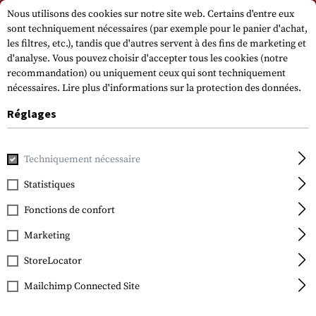
Veuillez noter que les délais de livraison peuvent varier en raison d'un jour
Nous utilisons des cookies sur notre site web. Certains d'entre eux
férié sur 15.08.2026.
sont techniquement nécessaires (par exemple pour le panier d'achat,
les filtres, etc.), tandis que d'autres servent à des fins de marketing et
d'analyse. Vous pouvez choisir d'accepter tous les cookies (notre
recommandation) ou uniquement ceux qui sont techniquement
nécessaires.
Lire plus d'informations sur la protection des données.
Réglages
Marques
CRKT
Techniquement nécessaire
Statistiques
FILTRE
Fonctions de confort
Marketing
StoreLocator
Mailchimp Connected Site