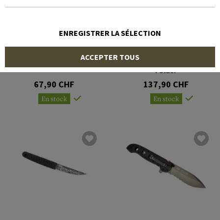
ENREGISTRER LA SÉLECTION
CRKT
CRKT
ACCEPTER TOUS
BIWA Fixed Blader
M21-14SFG Special Forces
Folder
67,90 CHF
137,90 CHF
En stock
En stock