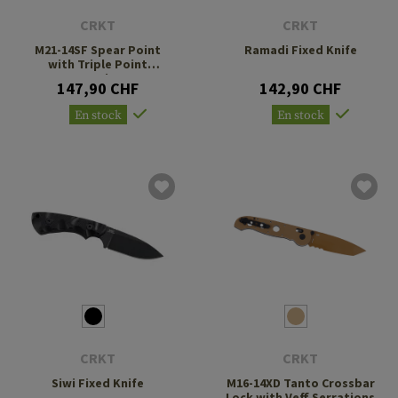
CRKT
CRKT
M21-14SF Spear Point
Ramadi Fixed Knife
with Triple Point
Serrations
147,90 CHF
142,90 CHF
En stock
En stock
CRKT
CRKT
Siwi Fixed Knife
M16-14XD Tanto Crossbar
Lock with Veff Serrations