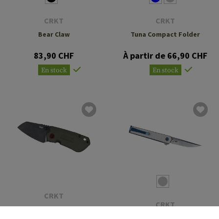
CRKT
CRKT
Bear Claw
Tuna Compact Folder
83,90 CHF
À partir de 66,90 CHF
En stock
En stock
CRKT
CRKT
Overland Compact Folder
CEO Microflipper Drop