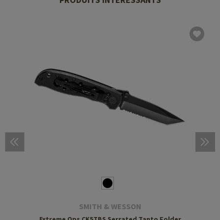
SMITH & WESSON
Extreme Ops CK5TBS Serrated Tanto Folder