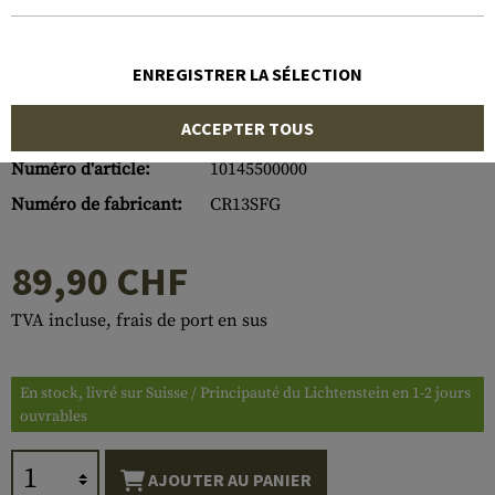
ENREGISTRER LA SÉLECTION
ACCEPTER TOUS
Numéro d'article:
10145500000
Numéro de fabricant:
CR13SFG
89,90 CHF
TVA incluse, frais de port en sus
En stock, livré sur Suisse / Principauté du Lichtenstein en 1-2 jours
ouvrables
AJOUTER AU PANIER