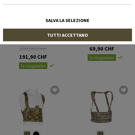
SALVA LA SELEZIONE
NFM
CRYE PRECISION
TUTTI ACCETTANO
Heidrun HK416 Chestrig
Airlite Chest Rig
299,90 CHF
69,90 CHF
191,90 CHF
In magazzino
In magazzino