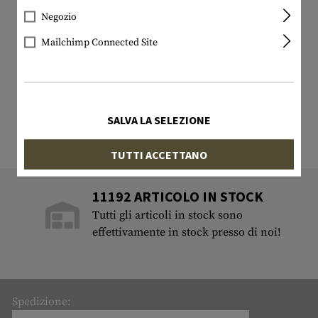
Negozio
Mailchimp Connected Site
SALVA LA SELEZIONE
TUTTI ACCETTANO
11192 ARTICOLO IN STOCK
Tutti gli articoli in stock sono
effettivamente in stock presso di noi!
Spedizione: