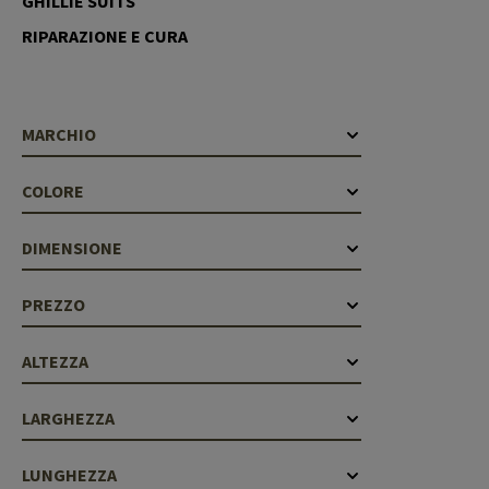
GHILLIE SUITS
Cleaning Kits
Botti
RIPARAZIONE E CURA
Blocco a gas
Accessori
MARCHIO
COLORE
DIMENSIONE
PREZZO
ALTEZZA
LARGHEZZA
LUNGHEZZA