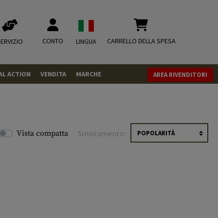
CONTO
CARRELLO DELLA SPESA
ERVIZIO
LINGUA
AL ACTION
VENDITA
MARCHE
AREA RIVENDITORI
PISTOLE
REVOLVER
FUCILI
Vista compatta
Smistamento:
MUNIZIONI
.43
.50
CO2
CO2
.68
CO2 Adapter
RIVISTA
MISCELLANEOUS