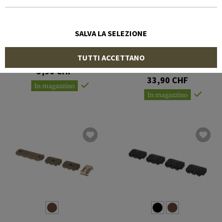
SALVA LA SELEZIONE
CLAWGEAR
MANTA
Rubber Bands Micro 12pcs
TUTTI ACCETTANO
Cross-Clip Kit 2-Pack
3,90 CHF
33,90 CHF
In magazzino
In magazzino