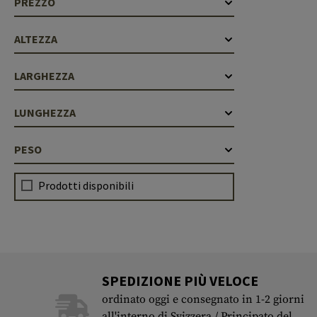
PREZZO
Cleaning Kits
Botti
ALTEZZA
Blocco a gas
LARGHEZZA
Accessori
LUNGHEZZA
PESO
Prodotti disponibili
SPEDIZIONE PIÙ VELOCE
ordinato oggi e consegnato in 1-2 giorni
all'interno di Svizzera / Principato del