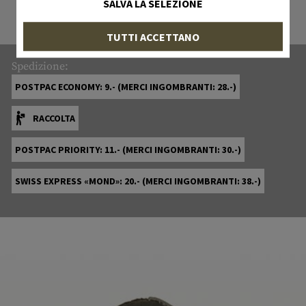
SALVA LA SELEZIONE
TUTTI ACCETTANO
Spedizione:
POSTPAC ECONOMY: 9.- (MERCI INGOMBRANTI: 28.-)
RACCOLTA
POSTPAC PRIORITY: 11.- (MERCI INGOMBRANTI: 30.-)
SWISS EXPRESS «MOND»: 20.- (MERCI INGOMBRANTI: 38.-)