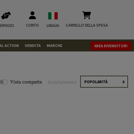
CONTO
CARRELLO DELLA SPESA
ERVIZIO
LINGUA
AL ACTION
VENDITA
MARCHE
AREA RIVENDITORI
PISTOLE
REVOLVER
FUCILI
Vista compatta
Smistamento:
MUNIZIONI
.43
.50
CO2
CO2
.68
CO2 Adapter
RIVISTA
MISCELLANEOUS