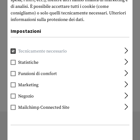
di analisi. È possibile accettare tutti i cookie (come
consigliamo) o solo quelli tecnicamente necessari.
Ulteriori
informazioni sulla protezione dei dati.
Impostazioni
Tecnicamente necessario
Statistiche
Funzioni di comfort
Marketing
Negozio
Mailchimp Connected Site
11192 ARTICOLO IN STOCK
Tutti gli articoli in stock sono
effettivamente in stock presso di noi!