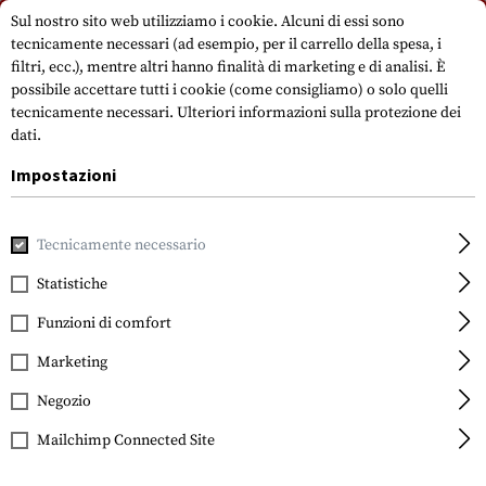
Si prega di notare che i tempi di consegna possono variare a causa di un
Sul nostro sito web utilizziamo i cookie. Alcuni di essi sono
giorno festivo su 15.08.2026.
tecnicamente necessari (ad esempio, per il carrello della spesa, i
filtri, ecc.), mentre altri hanno finalità di marketing e di analisi. È
possibile accettare tutti i cookie (come consigliamo) o solo quelli
tecnicamente necessari.
Ulteriori informazioni sulla protezione dei
dati.
Impostazioni
Casa
Accessori per pistole
Impugnature
Bilance e man
Tecnicamente necessario
Statistiche
FILTRO
Funzioni di comfort
Marketing
Negozio
Mailchimp Connected Site