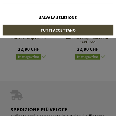
SALVA LA SELEZIONE
TUTTI ACCETTANO
MAGPUL
MAGPUL
MOE 1911 Grip Panels
MOE 1911 Grip Panels TSP
Textured
22,90 CHF
22,90 CHF
In magazzino
In magazzino
SPEDIZIONE PIÙ VELOCE