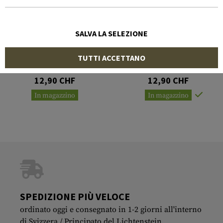
SALVA LA SELEZIONE
CLAWGEAR
CLAWGEAR
TUTTI ACCETTANO
Calico Jack IR Patch
Punisher IR Patch
12,90 CHF
12,90 CHF
In magazzino
In magazzino
SPEDIZIONE PIÙ VELOCE
ordinato oggi e consegnato in 1-2 giorni all'interno
di Svizzera / Principato del Lichtenstein