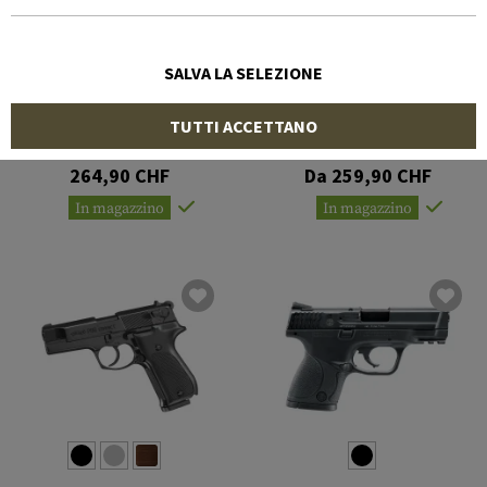
SALVA LA SELEZIONE
GLOCK
COLT
TUTTI ACCETTANO
Glock 17 Gen 5
Government 1911 A1
264,90 CHF
Da 259,90 CHF
In magazzino
In magazzino