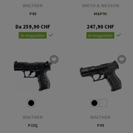
WALTHER
SMITH & WESSON
P88
M&P9C
Da 259,90 CHF
247,90 CHF
In magazzino
In magazzino
WALTHER
WALTHER
P22Q
P99