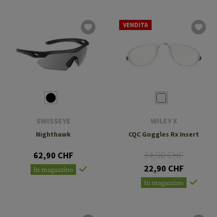
VENDITA
SWISSEYE
WILEY X
Nighthawk
CQC Goggles Rx Insert
34,90 CHF
62,90 CHF
22,90 CHF
In magazzino
In magazzino