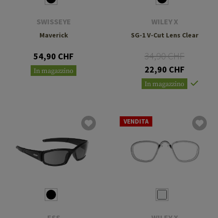
SWISSEYE
WILEY X
Maverick
SG-1 V-Cut Lens Clear
34,90 CHF
54,90 CHF
22,90 CHF
In magazzino
In magazzino
VENDITA
ESS
WILEY X