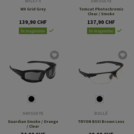
WILEY X
SWISSEYE
WX Grid Grey
Tomcat Photochromic
Clear / Smoke
139,90 CHF
137,90 CHF
In magazzino
In magazzino
SWISSEYE
BOLLÉ
Guardian Smoke / Orange
TRYON BSSI Brown Lens
/ Clear