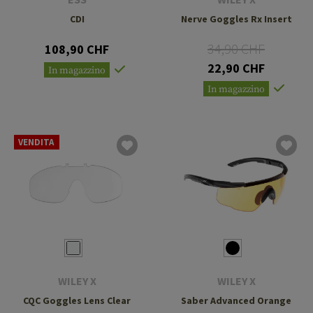
CDI
Nerve Goggles Rx Insert
34,90 CHF
108,90 CHF
22,90 CHF
In magazzino
In magazzino
VENDITA
WILEY X
WILEY X
CQC Goggles Lens Clear
Saber Advanced Orange