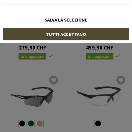
SALVA LA SELEZIONE
WILEY X
OAKLEY
TUTTI ACCETTANO
WX Detection Clear /
SI Ballistic M Frame Alpha
Yellow / Orange / Purple /
Operator Kit EN
Copper
279,90 CHF
459,90 CHF
In magazzino
In magazzino