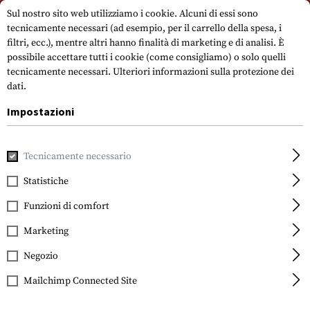
Si prega di notare che i tempi di consegna possono variare a causa di un
Sul nostro sito web utilizziamo i cookie. Alcuni di essi sono
giorno festivo su 15.08.2026.
tecnicamente necessari (ad esempio, per il carrello della spesa, i
filtri, ecc.), mentre altri hanno finalità di marketing e di analisi. È
possibile accettare tutti i cookie (come consigliamo) o solo quelli
tecnicamente necessari.
Ulteriori informazioni sulla protezione dei
dati.
Impostazioni
Casa
Equipment
Attrezzatura di protezione
Glassi
Gl
Tecnicamente necessario
Statistiche
Wiley X
Saber Advanced Clear
Funzioni di comfort
Marketing
Negozio
Mailchimp Connected Site