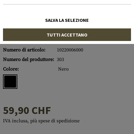
SALVA LA SELEZIONE
TUTTI ACCETTANO
Numero di articolo:
10220006000
Numero del produttore:
303
Colore:
Nero
59,90 CHF
IVA inclusa, più spese di spedizione