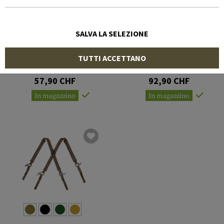
SALVA LA SELEZIONE
WARRIOR
TEMPLAR'S GEAR
TUTTI ACCETTANO
Slimline Harness
4-Point H-Harness
57,90 CHF
92,90 CHF
In magazzino
In magazzino