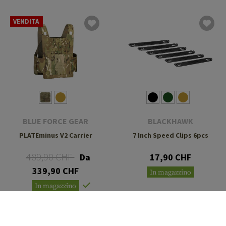
VENDITA
BLUE FORCE GEAR
BLACKHAWK
PLATEminus V2 Carrier
7 Inch Speed Clips 6pcs
489,90 CHF
Da
17,90 CHF
339,90 CHF
In magazzino
In magazzino