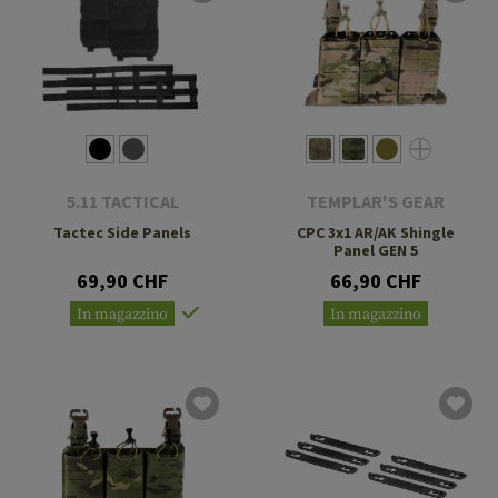
5.11 TACTICAL
TEMPLAR'S GEAR
Tactec Side Panels
CPC 3x1 AR/AK Shingle
Panel GEN 5
69,90 CHF
66,90 CHF
In magazzino
In magazzino