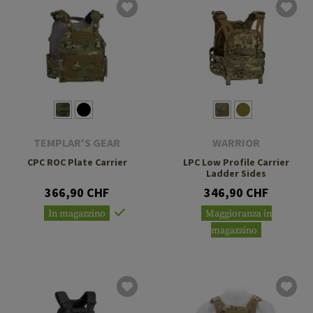
TEMPLAR'S GEAR
WARRIOR
CPC ROC Plate Carrier
LPC Low Profile Carrier
Ladder Sides
366,90 CHF
346,90 CHF
In magazzino
Maggioranza in
magazzino