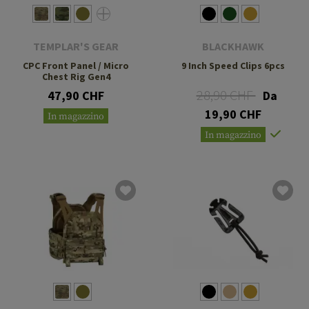
TEMPLAR'S GEAR
BLACKHAWK
CPC Front Panel / Micro
9 Inch Speed Clips 6pcs
Chest Rig Gen4
28,90 CHF
47,90 CHF
Da
19,90 CHF
In magazzino
In magazzino