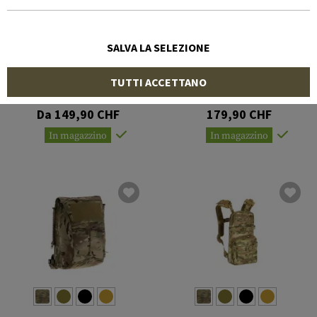
SALVA LA SELEZIONE
INVADER GEAR
INVADER GEAR
TUTTI ACCETTANO
Reaper QRB Plate Carrier
Mod Carrier Combo
Da 149,90 CHF
179,90 CHF
In magazzino
In magazzino