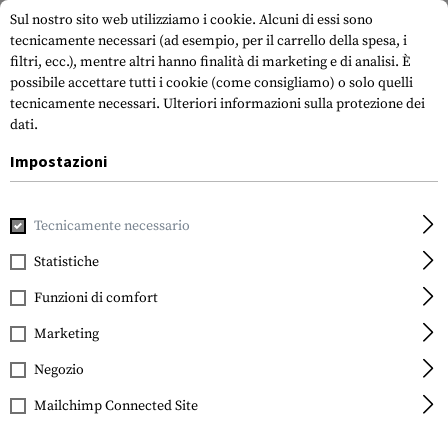
Sul nostro sito web utilizziamo i cookie. Alcuni di essi sono
tecnicamente necessari (ad esempio, per il carrello della spesa, i
filtri, ecc.), mentre altri hanno finalità di marketing e di analisi. È
possibile accettare tutti i cookie (come consigliamo) o solo quelli
tecnicamente necessari.
Ulteriori informazioni sulla protezione dei
dati.
Impostazioni
Casa
Attrezzatura Tattica
Portapiatti
Portapiatti
Ar
Tecnicamente necessario
Invader Gear
Armor Carrier
Statistiche
Funzioni di comfort
Marketing
Negozio
Mailchimp Connected Site