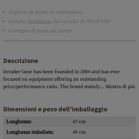
10 giorni di diritto di restituzione
Gratuito
Spedizione
dal carrello di 199,00 CHF
Consegne di posta sul campo
Descrizione
Invader Gear has been founded in 2004 and has ever
focused on equipment offering an outstanding
price/performance ratio. The brand mainly...
Mostra di più
Dimensioni e peso dell'imballaggio
Lunghezza:
47 cm
Lunghezza imballata:
49 cm