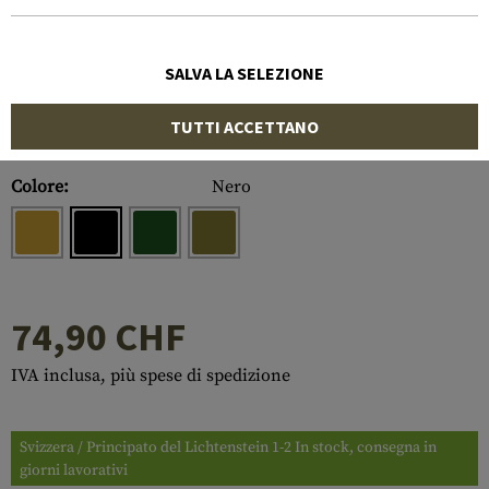
SALVA LA SELEZIONE
TUTTI ACCETTANO
Numero di articolo:
10129606000
Colore:
Nero
74,90 CHF
IVA inclusa, più spese di spedizione
Svizzera / Principato del Lichtenstein 1-2 In stock, consegna in
giorni lavorativi