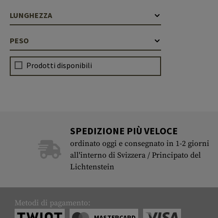
Cleaning Kits
Botti
LUNGHEZZA
Blocco a gas
PESO
Accessori
Prodotti disponibili
SPEDIZIONE PIÙ VELOCE
ordinato oggi e consegnato in 1-2 giorni
all'interno di Svizzera / Principato del
Lichtenstein
Metodi di pagamento:
MASTERCARD