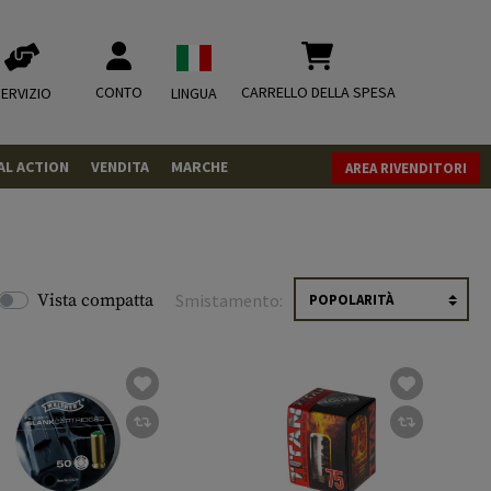
CONTO
CARRELLO DELLA SPESA
ERVIZIO
LINGUA
AL ACTION
VENDITA
MARCHE
AREA RIVENDITORI
PISTOLE
REVOLVER
FUCILI
Vista compatta
Smistamento:
MUNIZIONI
.43
.50
CO2
CO2
.68
CO2 Adapter
RIVISTA
MISCELLANEOUS