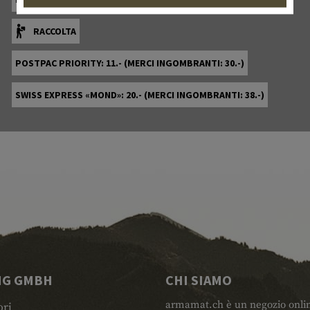
RACCOLTA
POSTPAC PRIORITY: 11.- (MERCI INGOMBRANTI: 30.-)
SWISS EXPRESS «MOND»: 20.- (MERCI INGOMBRANTI: 38.-)
NG GMBH
CHI SIAMO
armamat.ch è un negozio online 
ori