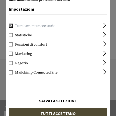
Impostazioni
Tecnicamente necessario
Statistiche
Funzioni di comfort
Marketing
Negozio
11192 ARTICOLO IN STOCK
Mailchimp Connected Site
Tutti gli articoli in stock sono
effettivamente in stock presso di noi!
SALVA LA SELEZIONE
Spedizione:
TUTTI ACCETTANO
POSTPAC ECONOMY: 9.- (MERCI INGOMBRANTI: 28.-)