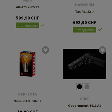
NEDI
HÄMMERLI
AK-47S 7.62x39
Tac R1 .22 lr
599,90 CHF
692,90 CHF
In magazzino
In magazzino
PERFECTA
COLT
9mm P.A.K. 50rds
Government 1911 A1
19,90 CHF