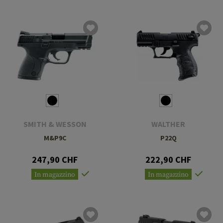
SMITH & WESSON
WALTHER
M&P9C
P22Q
247,90 CHF
222,90 CHF
In magazzino
In magazzino