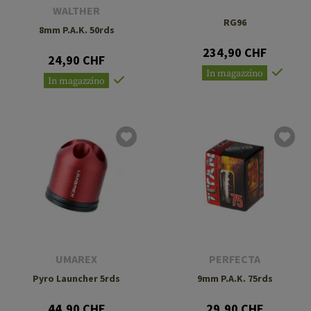
WALTHER
RG96
8mm P.A.K. 50rds
234,90 CHF
24,90 CHF
In magazzino
In magazzino
UMAREX
PERFECTA
Pyro Launcher 5rds
9mm P.A.K. 75rds
44,90 CHF
29,90 CHF