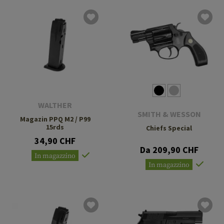
WALTHER
SMITH & WESSON
Magazin PPQ M2 / P99
15rds
Chiefs Special
34,90 CHF
Da 209,90 CHF
In magazzino
In magazzino