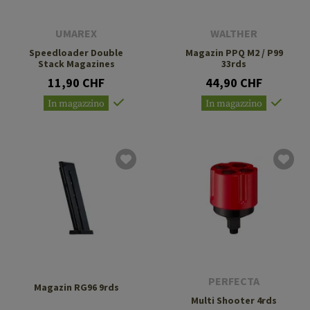
UMAREX
WALTHER
Speedloader Double
Magazin PPQ M2 / P99
Stack Magazines
33rds
11,90 CHF
44,90 CHF
In magazzino
In magazzino
PERFECTA
Magazin RG96 9rds
Multi Shooter 4rds