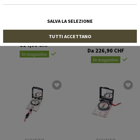
SALVA LA SELEZIONE
SUUNTO
SUUNTO
MC-2/G/6400 Mirror
TUTTI ACCETTANO
Compass
Core
114,90 CHF
Da 226,90 CHF
In magazzino
In magazzino