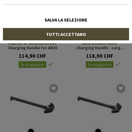
SALVA LA SELEZIONE
TUTTI ACCETTANO
RADIAN WEAPONS
AERO PRECISION
Raptor-LT Ambidextrous
AR15 BREACH Ambi
Charging Handle for AR15
Charging Handle - Large
Lever
114,90 CHF
118,90 CHF
In magazzino
In magazzino