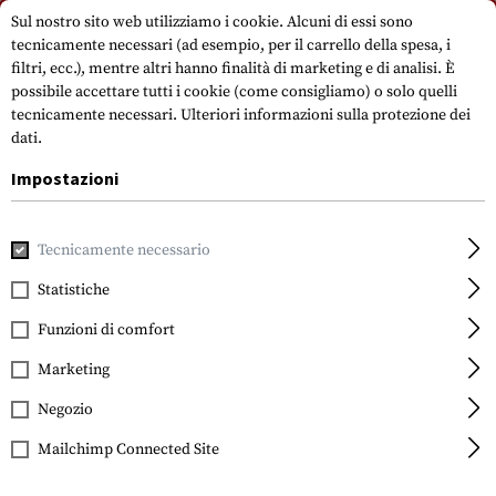
Si prega di notare che i tempi di consegna possono variare a causa di un
Sul nostro sito web utilizziamo i cookie. Alcuni di essi sono
giorno festivo su 15.08.2026.
tecnicamente necessari (ad esempio, per il carrello della spesa, i
filtri, ecc.), mentre altri hanno finalità di marketing e di analisi. È
possibile accettare tutti i cookie (come consigliamo) o solo quelli
tecnicamente necessari.
Ulteriori informazioni sulla protezione dei
dati.
Impostazioni
Casa
Accessori per pistole
Parti per la messa a punto dell
Tecnicamente necessario
Statistiche
FILTRO
Funzioni di comfort
Marketing
Negozio
Mailchimp Connected Site