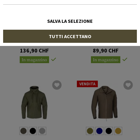
SALVA LA SELEZIONE
CLAWGEAR
CLAWGEAR
TUTTI ACCETTANO
Lynx Fleece Hoody
Aviceda Mk.II Fleece
Hoody
136,90 CHF
89,90 CHF
In magazzino
In magazzino
VENDITA