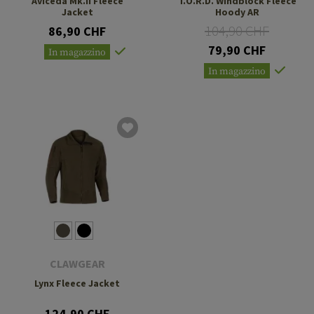
Aviceda Mk.II Fleece
T.O.R.D. Windblock Fleece
Jacket
Hoody AR
104,90 CHF
86,90 CHF
79,90 CHF
In magazzino
In magazzino
CLAWGEAR
Lynx Fleece Jacket
124,90 CHF