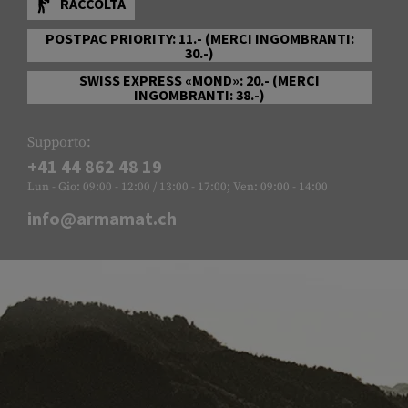
RACCOLTA
POSTPAC PRIORITY: 11.- (MERCI INGOMBRANTI:
30.-)
SWISS EXPRESS «MOND»: 20.- (MERCI
INGOMBRANTI: 38.-)
Supporto:
+41 44 862 48 19
Lun - Gio: 09:00 - 12:00 / 13:00 - 17:00; Ven: 09:00 - 14:00
info@armamat.ch