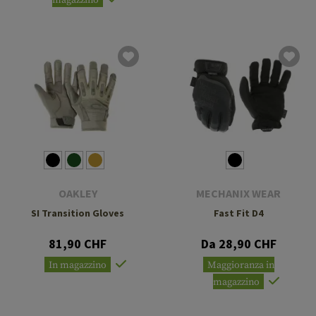
magazzino
OAKLEY
MECHANIX WEAR
SI Transition Gloves
Fast Fit D4
81,90 CHF
Da 28,90 CHF
In magazzino
Maggioranza in
magazzino