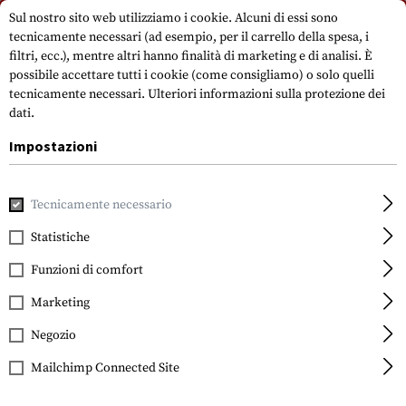
Si prega di notare che i tempi di consegna possono variare a causa di un
Sul nostro sito web utilizziamo i cookie. Alcuni di essi sono
giorno festivo su 15.08.2026.
tecnicamente necessari (ad esempio, per il carrello della spesa, i
filtri, ecc.), mentre altri hanno finalità di marketing e di analisi. È
possibile accettare tutti i cookie (come consigliamo) o solo quelli
tecnicamente necessari.
Ulteriori informazioni sulla protezione dei
dati.
Impostazioni
Casa
Indumenti
Guanti
Universale
Tecnicamente necessario
Statistiche
FILTRO
Funzioni di comfort
Marketing
Negozio
Mailchimp Connected Site