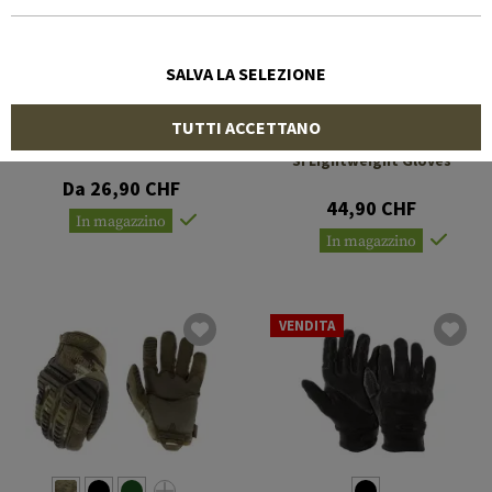
SALVA LA SELEZIONE
MECHANIX WEAR
TUTTI ACCETTANO
OAKLEY
Fast Fit 4x
SI Lightweight Gloves
Da 26,90 CHF
44,90 CHF
In magazzino
In magazzino
VENDITA