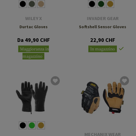
WILEY X
INVADER GEAR
Durtac Gloves
Softshell Sensor Gloves
Da 49,90 CHF
22,90 CHF
Maggioranza in
In magazzino
magazzino
MECHANIX WEAR