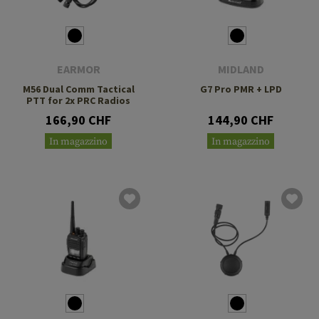
EARMOR
MIDLAND
M56 Dual Comm Tactical
G7 Pro PMR + LPD
PTT for 2x PRC Radios
166,90 CHF
144,90 CHF
In magazzino
In magazzino