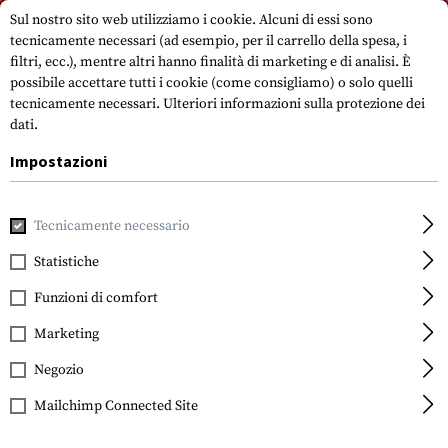
Si prega di notare che i tempi di consegna possono variare a causa di un
Sul nostro sito web utilizziamo i cookie. Alcuni di essi sono
giorno festivo su 15.08.2026.
tecnicamente necessari (ad esempio, per il carrello della spesa, i
filtri, ecc.), mentre altri hanno finalità di marketing e di analisi. È
possibile accettare tutti i cookie (come consigliamo) o solo quelli
tecnicamente necessari.
Ulteriori informazioni sulla protezione dei
dati.
Impostazioni
Casa
Equipment
Communication Equipment
Tecnicamente necessario
Statistiche
FILTRO
Funzioni di comfort
Marketing
Negozio
Mailchimp Connected Site