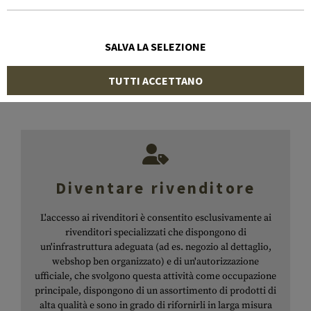
Hai dimenticato la password?
Fare clic qui
per reimpostarla
SALVA LA SELEZIONE
ACCEDI
TUTTI ACCETTANO
Diventare rivenditore
L'accesso ai rivenditori è consentito esclusivamente ai
rivenditori specializzati che dispongono di
un'infrastruttura adeguata (ad es. negozio al dettaglio,
webshop ben organizzato) e di un'autorizzazione
ufficiale, che svolgono questa attività come occupazione
principale, dispongono di un assortimento di prodotti di
alta qualità e sono in grado di rifornirli in larga misura