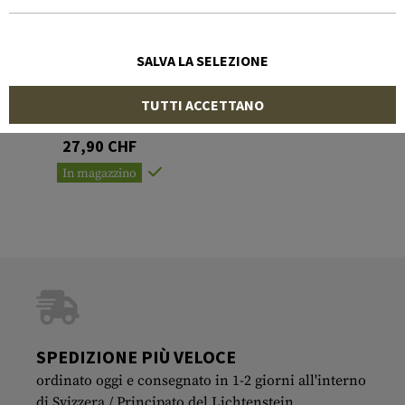
SALVA LA SELEZIONE
UMAREX
TUTTI ACCETTANO
Shoulder Nylon Holster
27,90 CHF
In magazzino
SPEDIZIONE PIÙ VELOCE
ordinato oggi e consegnato in 1-2 giorni all'interno
di Svizzera / Principato del Lichtenstein