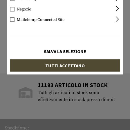
Negozio
Mailchimp Connected Site
SALVA LA SELEZIONE
TUTTI ACCETTANO
11193 ARTICOLO IN STOCK
Tutti gli articoli in stock sono
effettivamente in stock presso di noi!
Spedizione: