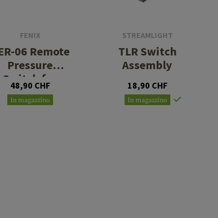
FENIX
STREAMLIGHT
ER-06 Remote
TLR Switch
Pressure
Assembly
Switch for
48,90 CHF
18,90 CHF
GL19R
In magazzino
In magazzino