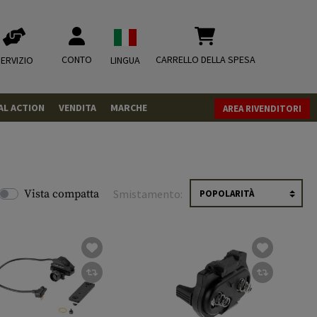
CONTO
CARRELLO DELLA SPESA
ERVIZIO
LINGUA
AL ACTION
VENDITA
MARCHE
AREA RIVENDITORI
PISTOLE
REVOLVER
FUCILI
Vista compatta
Smistamento:
MUNIZIONI
.43
.50
CO2
CO2
.68
CO2 Adapter
RIVISTA
MISCELLANEOUS