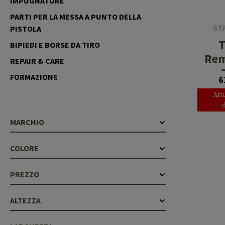
IMPUGNATURE
Cleaning Kits
Botti
PARTI PER LA MESSA A PUNTO DELLA
ST
PISTOLA
Blocco a gas
T
BIPIEDI E BORSE DA TIRO
Accessori
Rem
REPAIR & CARE
FORMAZIONE
6
Att
MARCHIO
COLORE
PREZZO
ALTEZZA