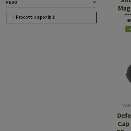
PESO
Mag
Fl
Prodotti disponibili
6
I
VOR
Defe
Cap