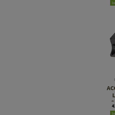
I
AC
2
4
I