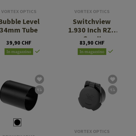
VORTEX OPTICS
VORTEX OPTICS
Bubble Level
Switchview
34mm Tube
1.930 Inch RZR
Gen II
39,90 CHF
83,90 CHF
In magazzino
In magazzino
VORTEX OPTICS