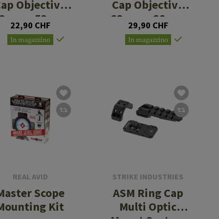
ap Objective
Cap Objective
9mm - 53mm
62mm - 66mm
22,90 CHF
29,90 CHF
In magazzino
In magazzino
REAL AVID
STRIKE INDUSTRIES
Master Scope
ASM Ring Cap
Mounting Kit
Multi Optic