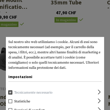
35mm Tube
C
nification
4
ip Lever
47,90 CHF
9,90 CHF
In magazzino
n magazzino
Sul nostro sito web utilizziamo i cookie. Alcuni di essi sono
tecnicamente necessari (ad esempio, per il carrello della
spesa, i filtri, ecc.), mentre altri hanno finalità di marketing e
di analisi. È possibile accettare tutti i cookie (come
consigliamo) o solo quelli tecnicamente necessari.
Ulteriori
informazioni sulla protezione dei dati.
Impostazioni
TEX OPTICS
Tecnicamente necessario
PRIMARY ARMS
nder Flip-
GLx 2.5-10X44
Statistiche
 Objective
Sun Shade