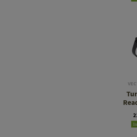
VEC
Tur
Rea
2
I