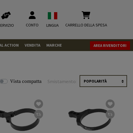
CONTO
CARRELLO DELLA SPESA
ERVIZIO
LINGUA
AL ACTION
VENDITA
MARCHE
AREA RIVENDITORI
PISTOLE
REVOLVER
FUCILI
Vista compatta
Smistamento:
MUNIZIONI
.43
.50
CO2
CO2
.68
CO2 Adapter
RIVISTA
MISCELLANEOUS