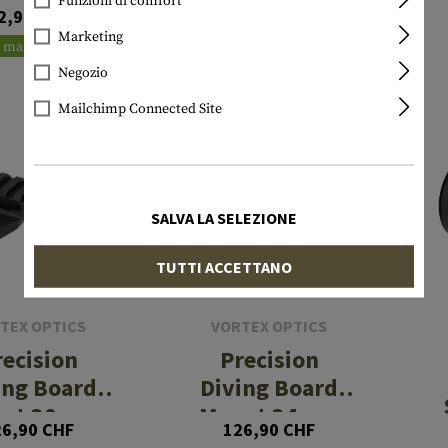
m - 41mm
Funzioni di comfort
2,90 CHF
58,90 CHF
Marketing
n magazzino
In magazzino
Negozio
Mailchimp Connected Site
SALVA LA SELEZIONE
TUTTI ACCETTANO
TEX OPTICS
VORTEX OPTICS
recision
Precision
ing Board
Diving Board
unt 30mm
Mount 34mm
26,90 CHF
126,90 CHF