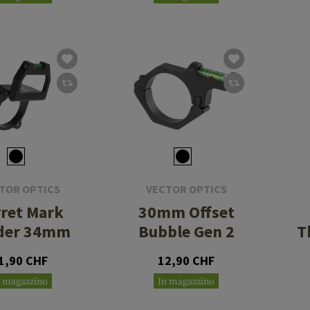
TOR OPTICS
VECTOR OPTICS
ret Mark
30mm Offset
der 34mm
Bubble Gen 2
T
1,90 CHF
12,90 CHF
n magazzino
In magazzino