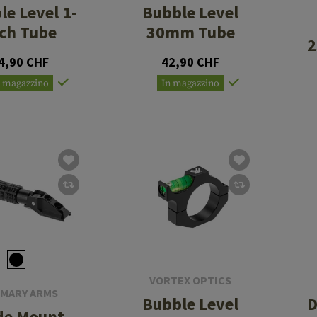
le Level 1-
Bubble Level
ch Tube
30mm Tube
2
4,90 CHF
42,90 CHF
n magazzino
In magazzino
VORTEX OPTICS
IMARY ARMS
Bubble Level
D
de Mount