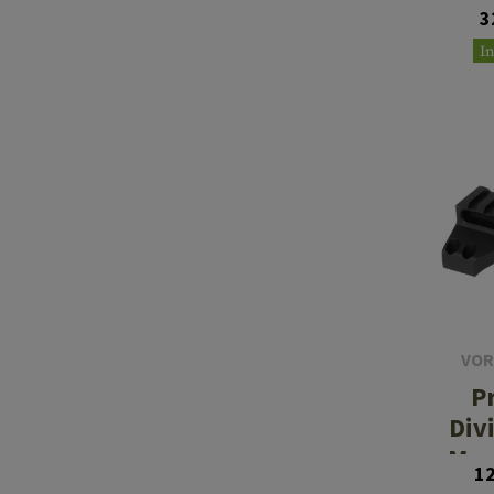
38m
3
I
VOR
P
Div
Mo
1