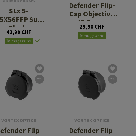
PRIMARY ARMS
Defender Flip-
SLx 5-
Cap Objective
5X56FFP Sun
45.5mm -
Shade
29,90 CHF
48.5mm
42,90 CHF
In magazzino
In magazzino
VORTEX OPTICS
VORTEX OPTICS
efender Flip-
Defender Flip-