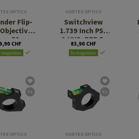
TEX OPTICS
VORTEX OPTICS
nder Flip-
Switchview
 Objective
1.739 Inch PST
m - 59mm
& VHS, RZR 5-
9,90 CHF
83,90 CHF
20
n magazzino
In magazzino
TEX OPTICS
VORTEX OPTICS