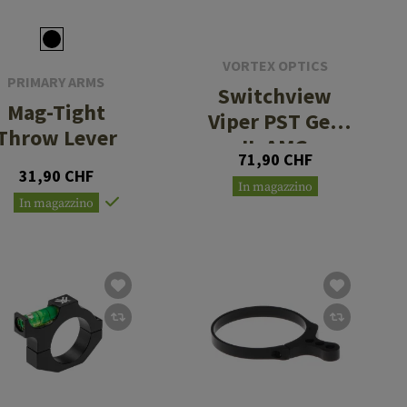
VORTEX OPTICS
PRIMARY ARMS
Switchview
Mag-Tight
Viper PST Gen
Throw Lever
II, AMG
71,90 CHF
31,90 CHF
In magazzino
In magazzino