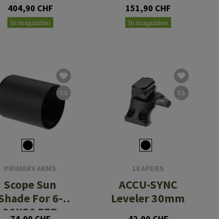
Mount System
404,90 CHF
151,90 CHF
In magazzino
In magazzino
PRIMARY ARMS
LEAPERS
Scope Sun
ACCU-SYNC
Shade For 6-
Leveler 30mm
30X56 FFP
74,90 CHF
42,90 CHF