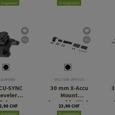
n magazzino
In magazzino
LEAPERS
VECTOR OPTICS
CU-SYNC
30 mm X-Accu
Leveler
Mount
5.4mm
Assembly Kit 4-
2,90 CHF
23,90 CHF
Holes
n magazzino
In magazzino