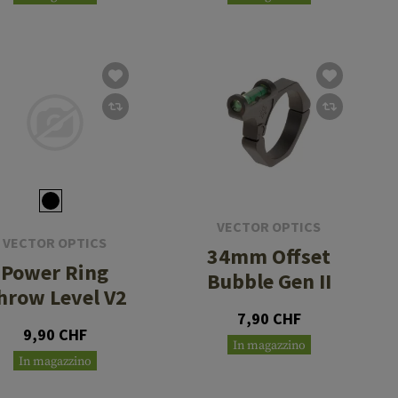
VECTOR OPTICS
VECTOR OPTICS
34mm Offset
Power Ring
Bubble Gen II
hrow Level V2
7,90 CHF
9,90 CHF
In magazzino
In magazzino