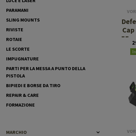
LUCE E LASER
Cleaning Kits
Botti
PARAMANI
VOR
Defe
SLING MOUNTS
Blocco a gas
Cap
RIVISTE
Accessori
55m
ROTAIE
2
LE SCORTE
I
IMPUGNATURE
PARTI PER LA MESSA A PUNTO DELLA
PISTOLA
BIPIEDI E BORSE DA TIRO
REPAIR & CARE
FORMAZIONE
VOR
MARCHIO