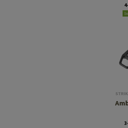
4
I
STRIK
Amb
3