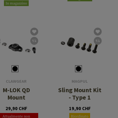
In magazzino
CLAWGEAR
MAGPUL
M-LOK QD
Sling Mount Kit
Mount
- Type 1
29,90 CHF
19,90 CHF
Attualmente non
Riordinato