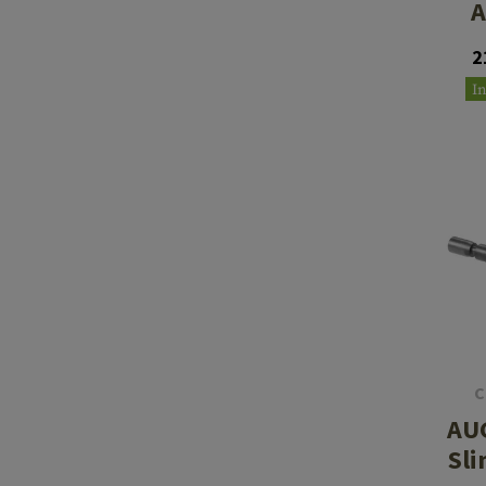
A
2
I
C
AU
Sli