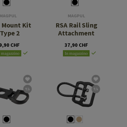
MAGPUL
MAGPUL
g Mount Kit
RSA Rail Sling
 Type 2
Attachment
9,90 CHF
37,90 CHF
n magazzino
In magazzino