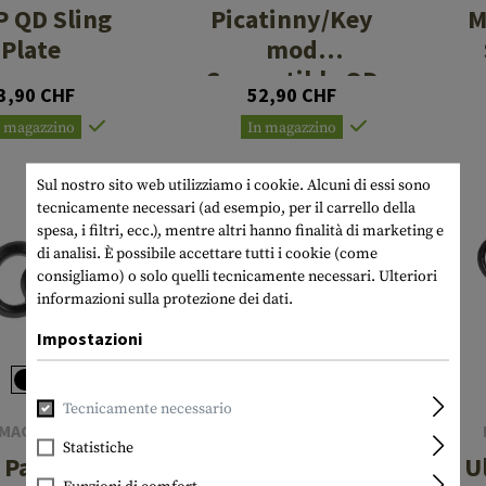
 QD Sling
Picatinny/Key
M
Plate
mod
Compatible QD
3,90 CHF
52,90 CHF
Sling Swivel
n magazzino
In magazzino
Adaptor
Sul nostro sito web utilizziamo i cookie. Alcuni di essi sono
tecnicamente necessari (ad esempio, per il carrello della
spesa, i filtri, ecc.), mentre altri hanno finalità di marketing e
di analisi. È possibile accettare tutti i cookie (come
consigliamo) o solo quelli tecnicamente necessari.
Ulteriori
informazioni sulla protezione dei dati.
Impostazioni
Tecnicamente necessario
LEAPERS
MAGPUL
Low Profile
Statistiche
 Paraclip
U
Picatinny