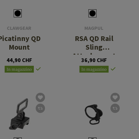
CLAWGEAR
MAGPUL
Picatinny QD
RSA QD Rail
Mount
Sling
Attachement
44,90 CHF
36,90 CHF
In magazzino
In magazzino