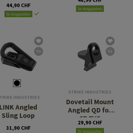
Rotation
44,90 CHF
In magazzino
In magazzino
STRIKE INDUSTRIES
TRIKE INDUSTRIES
Dovetail Mount
LINK Angled
Angled QD for
Sling Loop
CZ EVO
29,90 CHF
31,90 CHF
In magazzino