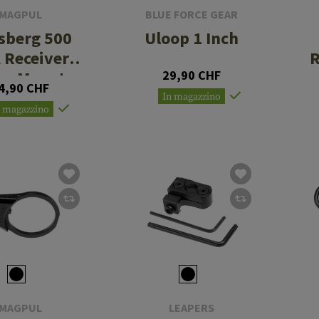
MAGPUL
BLUE FORCE GEAR
sberg 500
Uloop 1 Inch
 Receiver
R
ng Mount
29,90 CHF
4,90 CHF
In magazzino
n magazzino
MAGPUL
LEAPERS