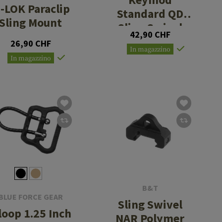
-LOK Paraclip
Standard QD
Sling Mount
Sling Swivel
42,90 CHF
Adaptor
26,90 CHF
In magazzino
In magazzino
B&T
BLUE FORCE GEAR
Sling Swivel
loop 1.25 Inch
NAR Polymer