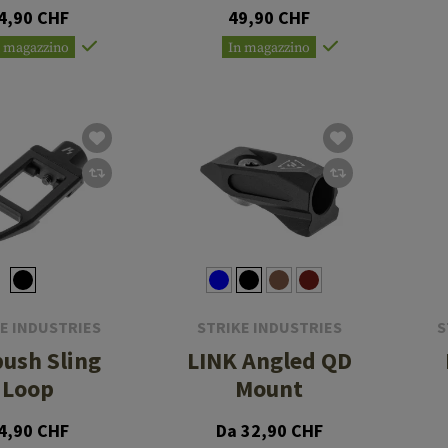
Mossberg
4,90 CHF
49,90 CHF
590A1
n magazzino
In magazzino
E INDUSTRIES
STRIKE INDUSTRIES
S
ush Sling
LINK Angled QD
Loop
Mount
4,90 CHF
Da 32,90 CHF