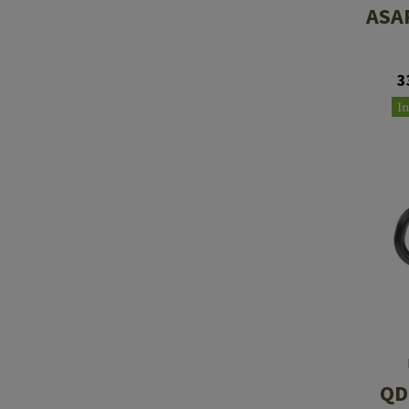
ASAP
3
I
QD