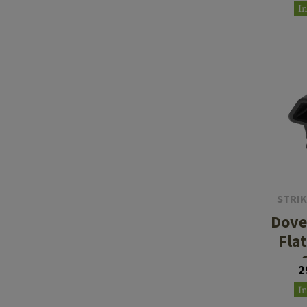
I
STRIK
Dove
Fla
2
I