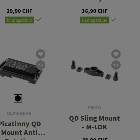
29,90 CHF
16,90 CHF
In magazzino
In magazzino
ERGO
CLAWGEAR
QD Sling Mount
Picatinny QD
- M-LOK
Mount Anti
48,90 CHF