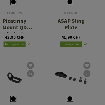
LEAPERS
MAGPUL
Picatinny
ASAP Sling
Mount QD
Plate
Swivel
42,90 CHF
41,90 CHF
In magazzino
In magazzino