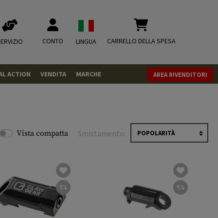
CONTO
CARRELLO DELLA SPESA
ERVIZIO
LINGUA
AL ACTION
VENDITA
MARCHE
AREA RIVENDITORI
PISTOLE
REVOLVER
FUCILI
Vista compatta
Smistamento:
MUNIZIONI
.43
.50
CO2
CO2
.68
CO2 Adapter
RIVISTA
MISCELLANEOUS