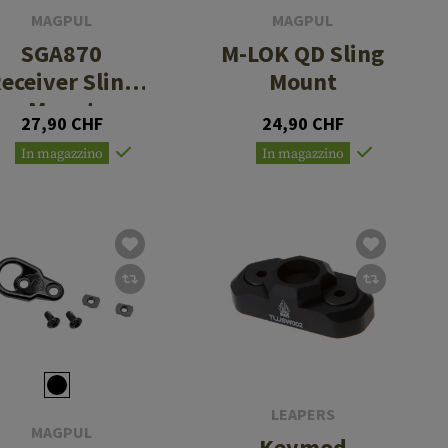
MAGPUL
MAGPUL
SGA870
M-LOK QD Sling
eceiver Sling
Mount
Mount
27,90 CHF
24,90 CHF
In magazzino
In magazzino
LEAPERS
MAGPUL
Keymod