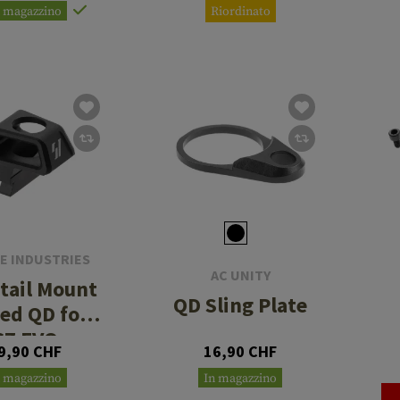
n magazzino
Riordinato
E INDUSTRIES
AC UNITY
tail Mount
QD Sling Plate
ted QD for
CZ EVO
9,90 CHF
16,90 CHF
n magazzino
In magazzino