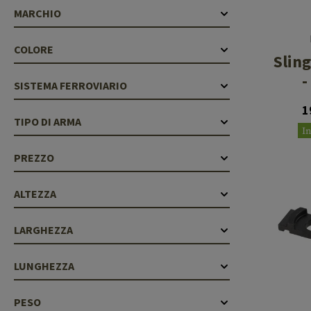
Cleaning Kits
MARCHIO
Botti
Blocco a gas
COLORE
Slin
Accessori
-
SISTEMA FERROVIARIO
1
TIPO DI ARMA
I
PREZZO
ALTEZZA
LARGHEZZA
LUNGHEZZA
PESO