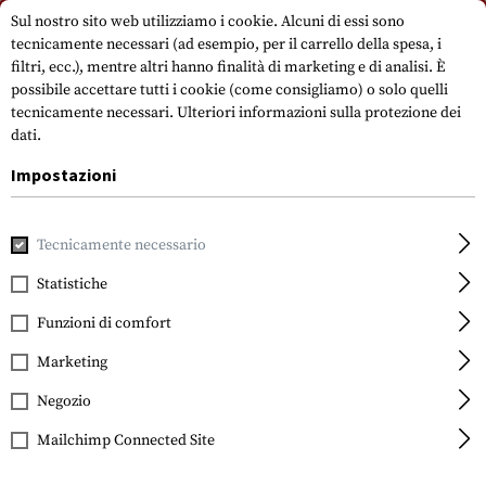
Si prega di notare che i tempi di consegna possono variare a causa di un
Sul nostro sito web utilizziamo i cookie. Alcuni di essi sono
giorno festivo su 15.08.2026.
tecnicamente necessari (ad esempio, per il carrello della spesa, i
filtri, ecc.), mentre altri hanno finalità di marketing e di analisi. È
possibile accettare tutti i cookie (come consigliamo) o solo quelli
tecnicamente necessari.
Ulteriori informazioni sulla protezione dei
dati.
Impostazioni
Casa
Indumenti
Guanti
Universale
The Original M-Pa
Tecnicamente necessario
Statistiche
Mechanix Wear
The Original M-Pact
Funzioni di comfort
Marketing
Negozio
Mailchimp Connected Site