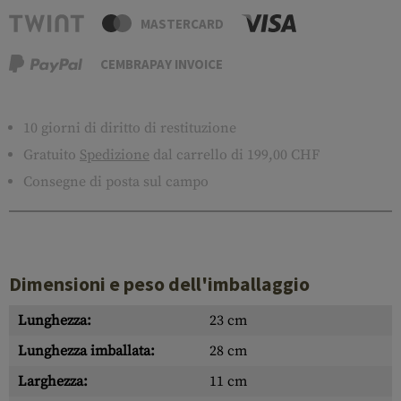
MASTERCARD
CEMBRAPAY INVOICE
10 giorni di diritto di restituzione
Gratuito
Spedizione
dal carrello di 199,00 CHF
Consegne di posta sul campo
Dimensioni e peso dell'imballaggio
Lunghezza:
23 cm
Lunghezza imballata:
28 cm
Larghezza:
11 cm