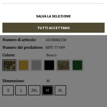
SALVA LA SELEZIONE
TUTTI ACCETTANO
Numero di articolo:
10158082230
Numero del produttore:
MPT-77-009
Colore:
Bosco
Dimensione:
M
S
L
2XL
M
XL