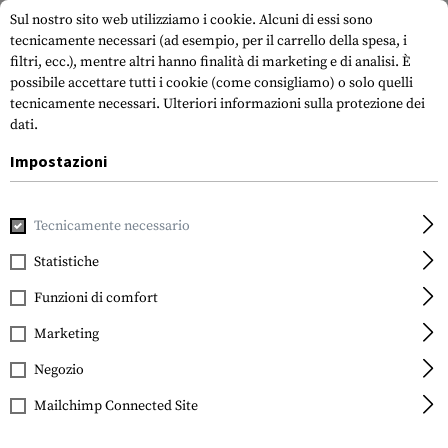
Sul nostro sito web utilizziamo i cookie. Alcuni di essi sono
tecnicamente necessari (ad esempio, per il carrello della spesa, i
filtri, ecc.), mentre altri hanno finalità di marketing e di analisi. È
possibile accettare tutti i cookie (come consigliamo) o solo quelli
tecnicamente necessari.
Ulteriori informazioni sulla protezione dei
dati.
Impostazioni
Casa
Indumenti
Guanti
Universale
All Weather Shoot
Tecnicamente necessario
Invader Gear
All Weather Shooting
Statistiche
Gloves
Funzioni di comfort
Marketing
Negozio
Mailchimp Connected Site