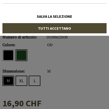
SALVA LA SELEZIONE
TUTTI ACCETTANO
Numero di articolo:
10100622030
Colore:
OD
Dimensione:
M
M
XL
L
16,90 CHF