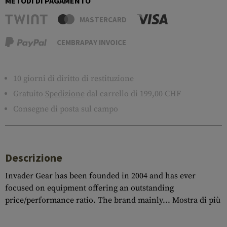
METODI DI PAGAMENTO
MASTERCARD
CEMBRAPAY INVOICE
10 giorni di diritto di restituzione
Gratuito
Spedizione
dal carrello di 199,00 CHF
Consegne di posta sul campo
Descrizione
Invader Gear has been founded in 2004 and has ever
focused on equipment offering an outstanding
price/performance ratio. The brand mainly...
Mostra di più