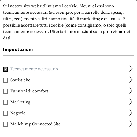
Sul nostro sito web utilizziamo i cookie. Alcuni di essi sono
tecnicamente necessari (ad esempio, per il carrello della spesa, i
filtri, ecc.), mentre altri hanno finalità di marketing e di analisi. È
possibile accettare tutti i cookie (come consigliamo) o solo quelli
tecnicamente necessari.
Ulteriori informazioni sulla protezione dei
dati.
Impostazioni
Casa
Attrezzatura Tattica
Portapiatti
Portapiatti
Mo
Tecnicamente necessario
Invader Gear
Mod Carrier Combo
Statistiche
Funzioni di comfort
Marketing
Negozio
Mailchimp Connected Site