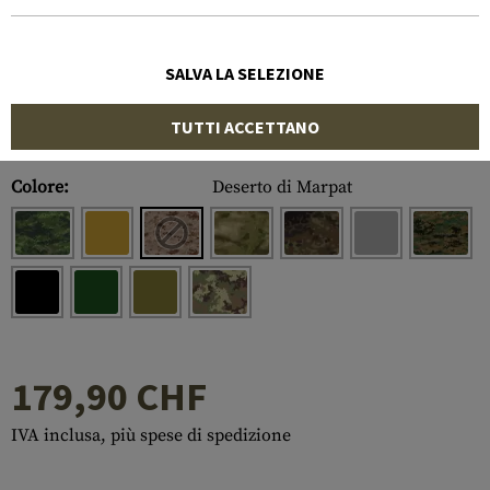
SALVA LA SELEZIONE
TUTTI ACCETTANO
Numero di articolo:
10261276700
Colore:
Deserto di Marpat
179,90 CHF
IVA inclusa, più spese di spedizione