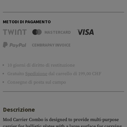
METODI DI PAGAMENTO
MASTERCARD
CEMBRAPAY INVOICE
10 giorni di diritto di restituzione
Gratuito
Spedizione
dal carrello di 199,00 CHF
Consegne di posta sul campo
Descrizione
Mod Carrier Combo is designed to provide multi-purpose
carrier for ballistic plates with a large surface for carrying