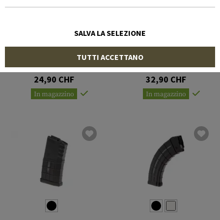
SALVA LA SELEZIONE
AC UNITY
AC UNITY
TUTTI ACCETTANO
Magazine for Glock 9mm
Magazine for Glock 9mm
17rds
30rds
24,90 CHF
32,90 CHF
In magazzino
In magazzino