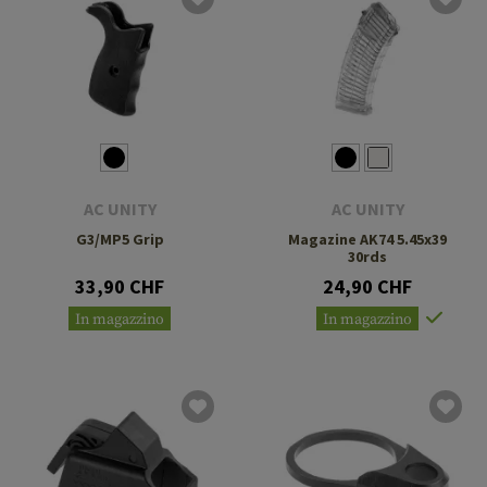
AC UNITY
AC UNITY
G3/MP5 Grip
Magazine AK74 5.45x39
30rds
33,90 CHF
24,90 CHF
In magazzino
In magazzino