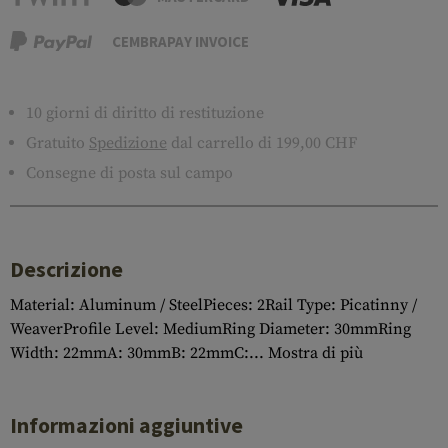
CEMBRAPAY INVOICE
10 giorni di diritto di restituzione
Gratuito
Spedizione
dal carrello di 199,00 CHF
Consegne di posta sul campo
Descrizione
Material: Aluminum / SteelPieces: 2Rail Type: Picatinny /
WeaverProfile Level: MediumRing Diameter: 30mmRing
Width: 22mmA: 30mmB: 22mmC:...
Mostra di più
Informazioni aggiuntive