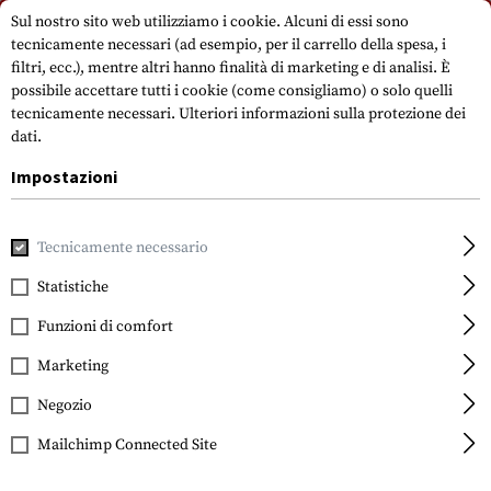
Si prega di notare che i tempi di consegna possono variare a causa di un
Sul nostro sito web utilizziamo i cookie. Alcuni di essi sono
giorno festivo su 15.08.2026.
tecnicamente necessari (ad esempio, per il carrello della spesa, i
filtri, ecc.), mentre altri hanno finalità di marketing e di analisi. È
possibile accettare tutti i cookie (come consigliamo) o solo quelli
tecnicamente necessari.
Ulteriori informazioni sulla protezione dei
dati.
Impostazioni
Casa
Accessori per pistole
Ottiche, mirini e supporti
Can
Tecnicamente necessario
Statistiche
Leapers
30mm QD CNC Mount
Funzioni di comfort
Rings Medium
Marketing
Negozio
Mailchimp Connected Site