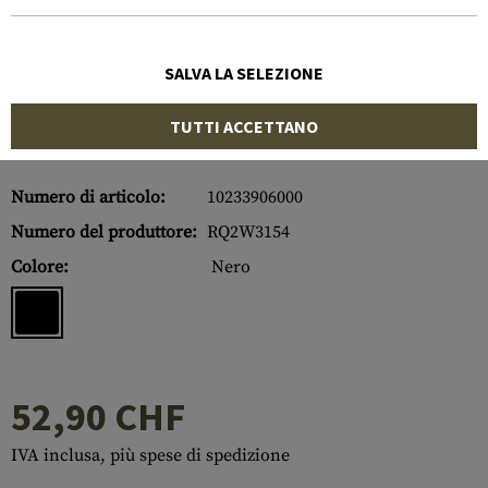
SALVA LA SELEZIONE
TUTTI ACCETTANO
Numero di articolo:
10233906000
Numero del produttore:
RQ2W3154
Colore:
Nero
52,90 CHF
IVA inclusa, più spese di spedizione