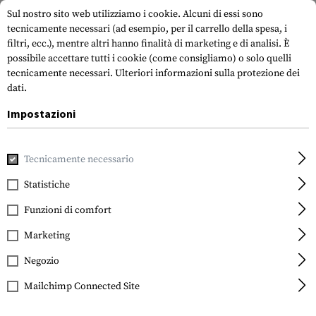
Sul nostro sito web utilizziamo i cookie. Alcuni di essi sono
tecnicamente necessari (ad esempio, per il carrello della spesa, i
filtri, ecc.), mentre altri hanno finalità di marketing e di analisi. È
possibile accettare tutti i cookie (come consigliamo) o solo quelli
tecnicamente necessari.
Ulteriori informazioni sulla protezione dei
dati.
Impostazioni
Casa
Attrezzatura Tattica
Fondine
Accessori
Belt Cl
Tecnicamente necessario
IMI Defense
Belt Clip Attachment
Statistiche
Funzioni di comfort
Marketing
Negozio
Mailchimp Connected Site