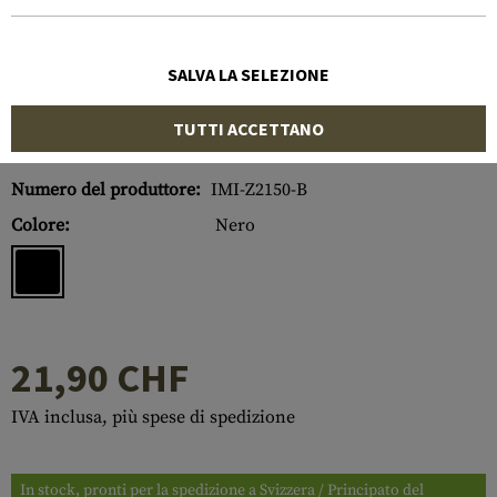
SALVA LA SELEZIONE
TUTTI ACCETTANO
Numero di articolo:
10144306000
Numero del produttore:
IMI-Z2150-B
Colore:
Nero
21,90 CHF
IVA inclusa, più spese di spedizione
In stock, pronti per la spedizione a Svizzera / Principato del