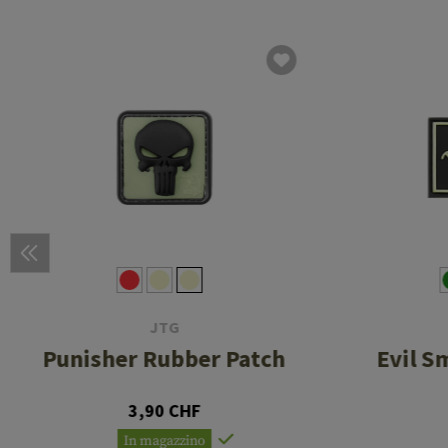
JTG
Punisher Rubber Patch
Evil S
3,90 CHF
In magazzino