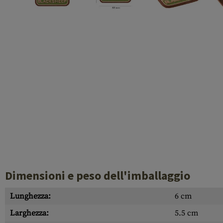
Cleaning Kits
Botti
Blocco a gas
Accessori
Dimensioni e peso dell'imballaggio
Lunghezza:
6 cm
Larghezza:
5.5 cm