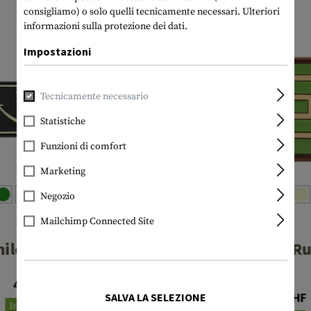
consigliamo) o solo quelli tecnicamente necessari.
Ulteriori
informazioni sulla protezione dei dati.
Impostazioni
Tecnicamente necessario
Statistiche
Funzioni di comfort
Marketing
Negozio
Mailchimp Connected Site
JTG
JTG
mile Rubber Patch
Shit Magnet R
Patch
4,90 CHF
Da 4,90 CHF
SALVA LA SELEZIONE
In magazzino