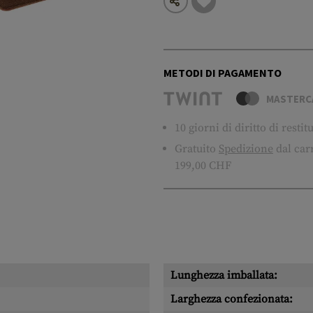
METODI DI PAGAMENTO
MASTERC
10 giorni di diritto di resti
Gratuito
Spedizione
dal carr
199,00 CHF
Lunghezza imballata:
Larghezza confezionata: