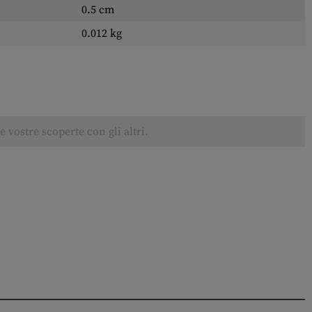
0.5 cm
0.012 kg
 vostre scoperte con gli altri.