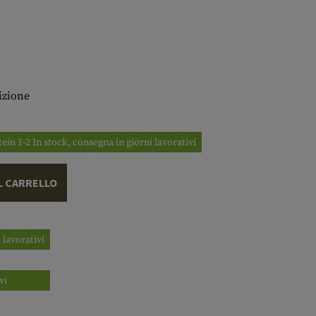
izione
tein 1-2 In stock, consegna in giorni lavorativi
L CARRELLO
 lavorativi
vi