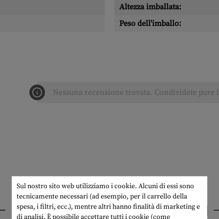
Altezza imballata:
Peso dell'imballo:
Nessuna recensione trovata. Condividete pure le
Sul nostro sito web utilizziamo i cookie. Alcuni di essi sono
tecnicamente necessari (ad esempio, per il carrello della
PRODOTTI INTERESSANTI
spesa, i filtri, ecc.), mentre altri hanno finalità di marketing e
di analisi. È possibile accettare tutti i cookie (come