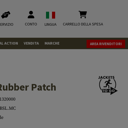
CONTO
CARRELLO DELLA SPESA
ERVIZIO
LINGUA
AL ACTION
VENDITA
MARCHE
AREA RIVENDITORI
PISTOLE
REVOLVER
FUCILI
Rubber Patch
MUNIZIONI
.43
1320000
.50
CO2
CO2
.BSL.MC
.68
CO2 Adapter
RIVISTA
de
MISCELLANEOUS