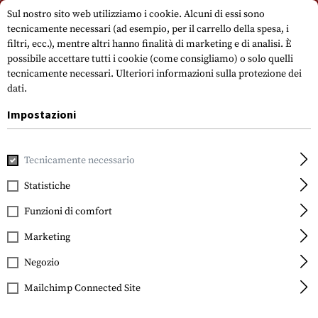
Si prega di notare che i tempi di consegna possono variare a causa di un
Sul nostro sito web utilizziamo i cookie. Alcuni di essi sono
giorno festivo su 15.08.2026.
tecnicamente necessari (ad esempio, per il carrello della spesa, i
filtri, ecc.), mentre altri hanno finalità di marketing e di analisi. È
possibile accettare tutti i cookie (come consigliamo) o solo quelli
tecnicamente necessari.
Ulteriori informazioni sulla protezione dei
dati.
Impostazioni
Casa
Real Action
CO2
CO2 Adapter
Co2 Adapter
Tecnicamente necessario
Statistiche
Walther
Co2 Adapter
Funzioni di comfort
Marketing
Negozio
Mailchimp Connected Site