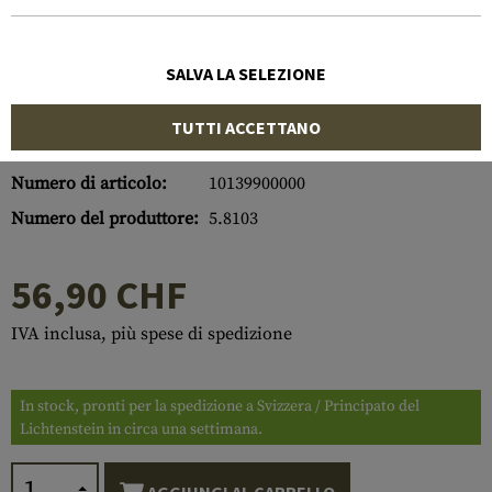
SALVA LA SELEZIONE
TUTTI ACCETTANO
Numero di articolo:
10139900000
Numero del produttore:
5.8103
56,90 CHF
IVA inclusa, più spese di spedizione
In stock, pronti per la spedizione a Svizzera / Principato del
Lichtenstein in circa una settimana.