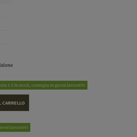
izione
tein 1-2 In stock, consegna in giorni lavorativi
L CARRELLO
iorni lavorativi