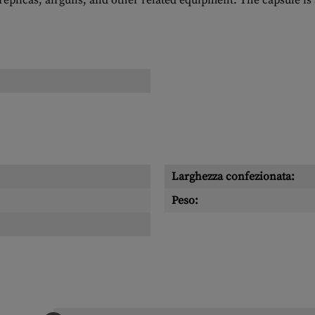
replicas, airguns, and other related equipment. The capsule i
Larghezza confezionata:
Peso: