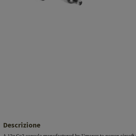
Cleaning Kits
Botti
Blocco a gas
Accessori
Descrizione