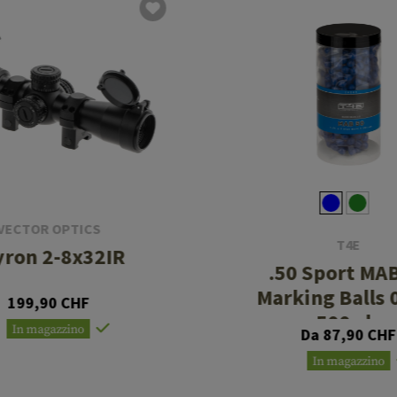
VECTOR OPTICS
T4E
yron 2-8x32IR
.50 Sport MA
Marking Balls 
199,90 CHF
500rds
In magazzino
Da 87,90 CHF
In magazzino