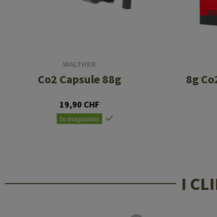
WALTHER
Co2 Capsule 88g
8g Co
19,90 CHF
In magazzino
I C