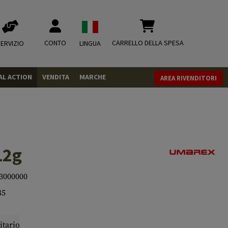
CONTO
CARRELLO DELLA SPESA
ERVIZIO
LINGUA
AL ACTION
VENDITA
MARCHE
AREA RIVENDITORI
PISTOLE
REVOLVER
FUCILI
12g
MUNIZIONI
.43
3000000
.50
CO2
CO2
85
.68
CO2 Adapter
RIVISTA
MISCELLANEOUS
itario