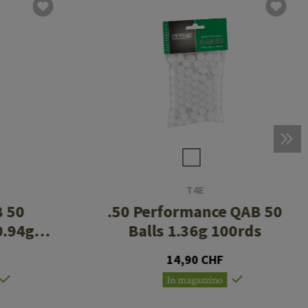
T4E
B 50
.50 Performance QAB 50
0.94g
Balls 1.36g 100rds
14,90 CHF
In magazzino