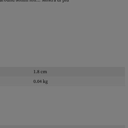
s around 80mm lon...
Mostra di più
1.8 cm
0.04 kg