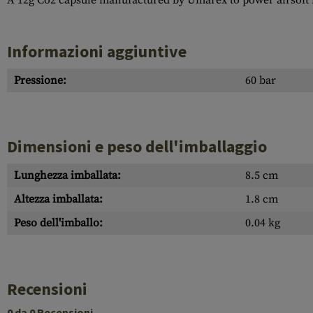
A 12g Co2 capsule manufactured by Umarex to power airsoft 
Informazioni aggiuntive
Pressione:
60 bar
Dimensioni e peso dell'imballaggio
Lunghezza imballata:
8.5 cm
Altezza imballata:
1.8 cm
Peso dell'imballo:
0.04 kg
Recensioni
0 da 0 Recensioni