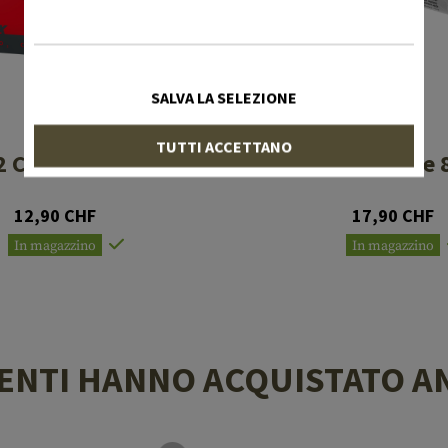
SALVA LA SELEZIONE
UMAREX
UMAREX
TUTTI ACCETTANO
2 Capsules 10pcs
Co2 Capsule 
12,90 CHF
17,90 CHF
In magazzino
In magazzino
LIENTI HANNO ACQUISTATO A