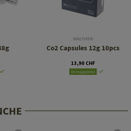
WALTHER
88g
Co2 Capsules 12g 10pcs
13,90 CHF
In magazzino
NCHE