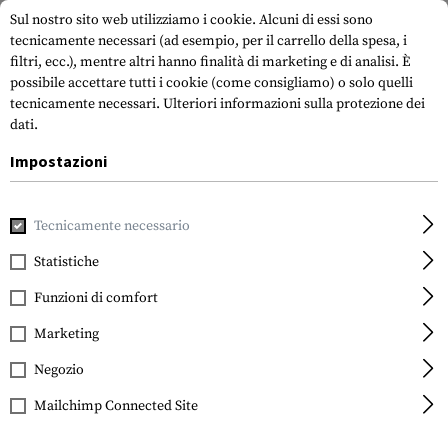
Sul nostro sito web utilizziamo i cookie. Alcuni di essi sono
tecnicamente necessari (ad esempio, per il carrello della spesa, i
filtri, ecc.), mentre altri hanno finalità di marketing e di analisi. È
possibile accettare tutti i cookie (come consigliamo) o solo quelli
tecnicamente necessari.
Ulteriori informazioni sulla protezione dei
dati.
Impostazioni
Casa
Attrezzatura Tattica
Fondine
Fondina in vita
CQ
Tecnicamente necessario
Blackhawk
CQC SERPA Holster for
Statistiche
Glock 20 / 21 / 37
Funzioni di comfort
Marketing
Negozio
Mailchimp Connected Site