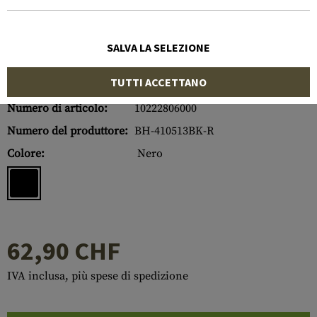
SALVA LA SELEZIONE
TUTTI ACCETTANO
Numero di articolo:
10222806000
Numero del produttore:
BH-410513BK-R
Colore:
Nero
62,90 CHF
IVA inclusa, più spese di spedizione