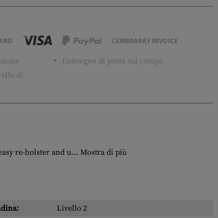
ARD
CEMBRAPAY INVOICE
tuzione
Consegne di posta sul campo
ello di
sy re-holster and u...
Mostra di più
ndina:
Livello 2