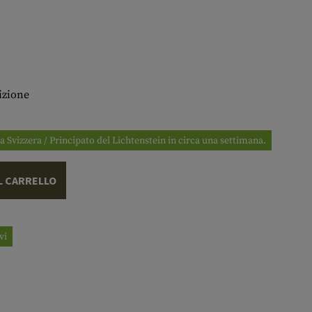
izione
 a Svizzera / Principato del Lichtenstein in circa una settimana.
L CARRELLO
vi