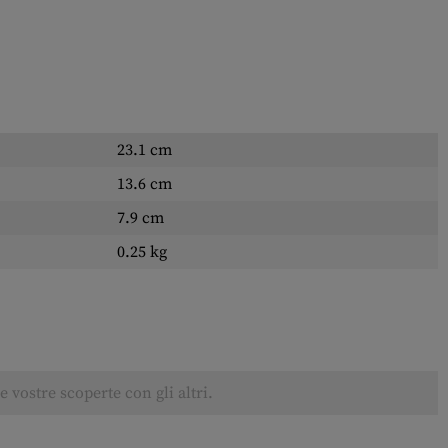
23.1 cm
13.6 cm
7.9 cm
0.25 kg
 vostre scoperte con gli altri.