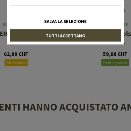
SALVA LA SELEZIONE
BLACKHAWK
IMI DEFENSE
ERPA Holster für
Roto Paddle Hols
TUTTI ACCETTANO
P30
M1911
62,90 CHF
59,90 CHF
Riordinato
In magazzino
LIENTI HANNO ACQUISTATO A