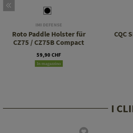
IMI DEFENSE
Roto Paddle Holster für
CQC S
CZ75 / CZ75B Compact
59,90 CHF
In magazzino
I C