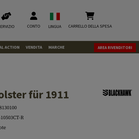
CONTO
CARRELLO DELLA SPESA
ERVIZIO
LINGUA
AL ACTION
VENDITA
MARCHE
AREA RIVENDITORI
PISTOLE
REVOLVER
FUCILI
lster für 1911
MUNIZIONI
.43
8130100
.50
CO2
CO2
10503CT-R
.68
CO2 Adapter
RIVISTA
ote
MISCELLANEOUS