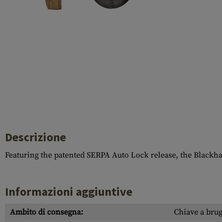
Cleaning Kits
Botti
Blocco a gas
Accessori
Descrizione
Featuring the patented SERPA Auto Lock release, the Blackh
Informazioni aggiuntive
Ambito di consegna:
Chiave a brug