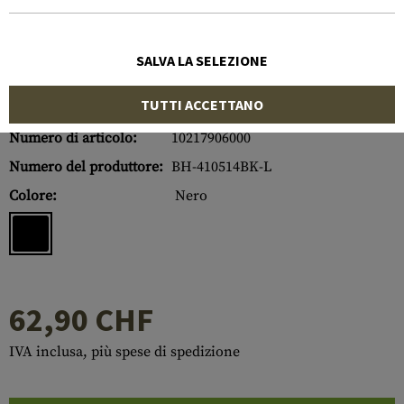
SALVA LA SELEZIONE
TUTTI ACCETTANO
Numero di articolo:
10217906000
Numero del produttore:
BH-410514BK-L
Colore:
Nero
62,90 CHF
IVA inclusa, più spese di spedizione