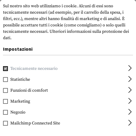
Sul nostro sito web utilizziamo i cookie. Alcuni di essi sono
tecnicamente necessari (ad esempio, per il carrello della spesa, i
filtri, ecc.), mentre altri hanno finalità di marketing e di analisi. È
possibile accettare tutti i cookie (come consigliamo) o solo quelli
tecnicamente necessari.
Ulteriori informazioni sulla protezione dei
dati.
Impostazioni
Casa
Attrezzatura Tattica
Fondine
Fondina in vita
CQ
Tecnicamente necessario
Blackhawk
CQC SERPA Holster für
Statistiche
USP / P8 Left
Funzioni di comfort
Marketing
Negozio
Mailchimp Connected Site