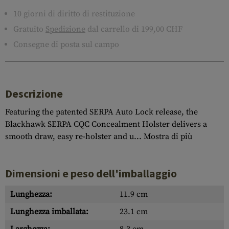
10 giorni di diritto di restituzione
Gratuito
Spedizione
dal carrello di 199,00 CHF
Consegne di posta sul campo
Descrizione
Featuring the patented SERPA Auto Lock release, the
Blackhawk SERPA CQC Concealment Holster delivers a
smooth draw, easy re-holster and u...
Mostra di più
Dimensioni e peso dell'imballaggio
Lunghezza:
11.9 cm
Lunghezza imballata:
23.1 cm