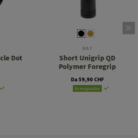
B&T
cle Dot
Short Unigrip QD
Polymer Foregrip
Da 59,90 CHF
In magazzino