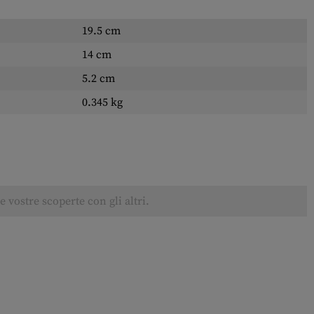
19.5 cm
14 cm
5.2 cm
0.345 kg
 vostre scoperte con gli altri.