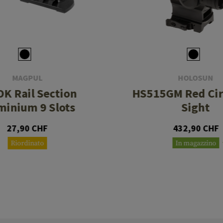
MAGPUL
HOLOSUN
K Rail Section
HS515GM Red Cir
minium 9 Slots
Sight
27,90 CHF
432,90 CHF
Riordinato
In magazzino