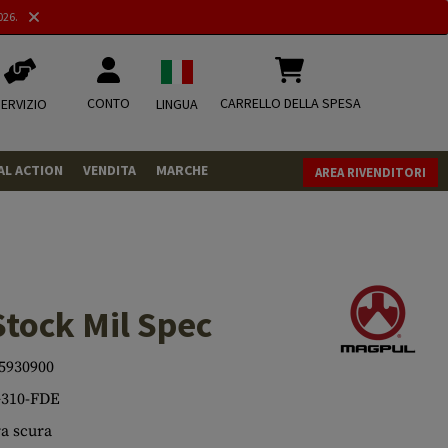
026.
CONTO
CARRELLO DELLA SPESA
ERVIZIO
LINGUA
AL ACTION
VENDITA
MARCHE
AREA RIVENDITORI
PISTOLE
REVOLVER
FUCILI
tock Mil Spec
MUNIZIONI
.43
.50
CO2
CO2
5930900
310-FDE
.68
CO2 Adapter
RIVISTA
a scura
MISCELLANEOUS