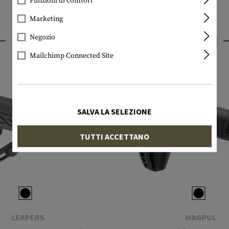
Funzioni di comfort
Marketing
PRODOTTI INTERESSANTI
Negozio
Mailchimp Connected Site
SALVA LA SELEZIONE
TUTTI ACCETTANO
LEAPERS
MAGPUL