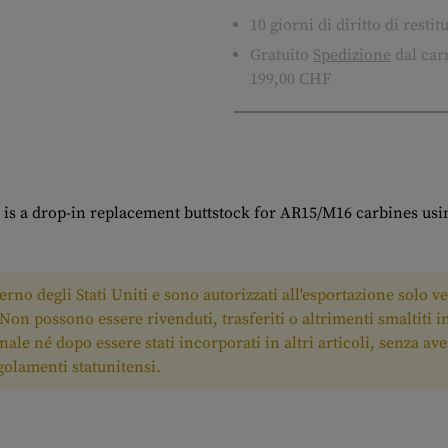
10 giorni di diritto di resti
Gratuito
Spedizione
dal carr
199,00 CHF
s a drop-in replacement buttstock for AR15/M16 carbines using
rno degli Stati Uniti e sono autorizzati all'esportazione solo ve
i. Non possono essere rivenduti, trasferiti o altrimenti smaltiti i
ginale né dopo essere stati incorporati in altri articoli, senza a
egolamenti statunitensi.