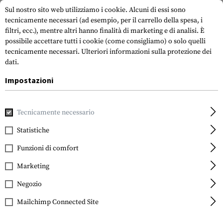
Sul nostro sito web utilizziamo i cookie. Alcuni di essi sono
tecnicamente necessari (ad esempio, per il carrello della spesa, i
filtri, ecc.), mentre altri hanno finalità di marketing e di analisi. È
possibile accettare tutti i cookie (come consigliamo) o solo quelli
tecnicamente necessari.
Ulteriori informazioni sulla protezione dei
dati.
Impostazioni
Casa
Attrezzatura Tattica
Toppe
Toppe in gomma
S
Tecnicamente necessario
JTG
EOD Rubber Patch
Statistiche
Funzioni di comfort
Marketing
Negozio
Mailchimp Connected Site