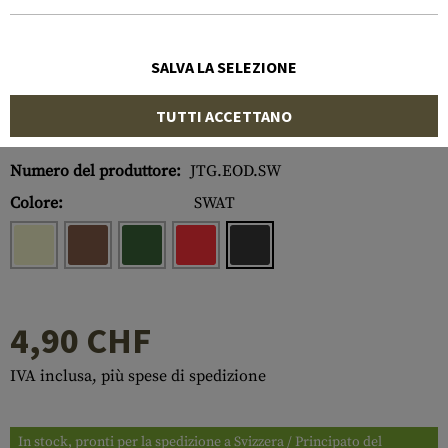
SALVA LA SELEZIONE
TUTTI ACCETTANO
Numero di articolo:
10175351700
Numero del produttore:
JTG.EOD.SW
Colore:
SWAT
4,90 CHF
IVA inclusa, più spese di spedizione
In stock, pronti per la spedizione a Svizzera / Principato del